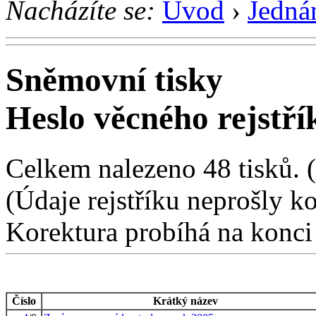
Nacházíte se:
Úvod
›
Jedná
Sněmovní tisky
Heslo věcného rejstří
Celkem nalezeno 48 tisků. (1
(Údaje rejstříku neprošly k
Korektura probíhá na konci
Číslo
Krátký název