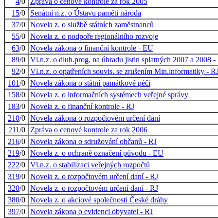
4
/0
Zpráva o cenové kontrole za rok 2005
15
/0
Senátní n.z. o Ústavu paměti národa
37
/0
Novela z. o službě státních zaměstnanců
55
/0
Novela z. o podpoře regionálního rozvoje
63
/0
Novela zákona o finanční kontrole - EU
89
/0
Vl.n.z. o dluh.prog. na úhradu jistin splatných 2007 a 2008 -
92
/0
Vl.n.z. o opatřeních souvis. se zrušením Min.informatiky - R
101
/0
Novela zákona o státní památkové péči
158
/0
Novela z. o informačních systémech veřejné správy
183
/0
Novela z. o finanční kontrole - RJ
210
/0
Novela zákona o rozpočtovém určení daní
211
/0
Zpráva o cenové kontrole za rok 2006
216
/0
Novela zákona o sdružování občanů - RJ
219
/0
Novela z. o ochraně označení původu - EU
222
/0
Vl.n.z. o stabilizaci veřejných rozpočtů
319
/0
Novela z. o rozpočtovém určení daní - RJ
320
/0
Novela z. o rozpočtovém určení daní - RJ
380
/0
Novela z. o akciové společnosti České dráhy
397
/0
Novela zákona o evidenci obyvatel - RJ