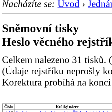
Nacházíte se:
Úvod
›
Jedná
Sněmovní tisky
Heslo věcného rejstří
Celkem nalezeno 31 tisků. (1
(Údaje rejstříku neprošly k
Korektura probíhá na konci
Číslo
Krátký název