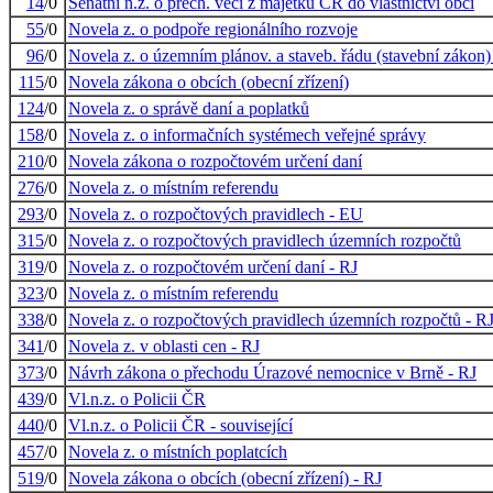
14
/0
Senátní n.z. o přech. věcí z majetku ČR do vlastnictví obcí
55
/0
Novela z. o podpoře regionálního rozvoje
96
/0
Novela z. o územním plánov. a staveb. řádu (stavební zákon)
115
/0
Novela zákona o obcích (obecní zřízení)
124
/0
Novela z. o správě daní a poplatků
158
/0
Novela z. o informačních systémech veřejné správy
210
/0
Novela zákona o rozpočtovém určení daní
276
/0
Novela z. o místním referendu
293
/0
Novela z. o rozpočtových pravidlech - EU
315
/0
Novela z. o rozpočtových pravidlech územních rozpočtů
319
/0
Novela z. o rozpočtovém určení daní - RJ
323
/0
Novela z. o místním referendu
338
/0
Novela z. o rozpočtových pravidlech územních rozpočtů - R
341
/0
Novela z. v oblasti cen - RJ
373
/0
Návrh zákona o přechodu Úrazové nemocnice v Brně - RJ
439
/0
Vl.n.z. o Policii ČR
440
/0
Vl.n.z. o Policii ČR - související
457
/0
Novela z. o místních poplatcích
519
/0
Novela zákona o obcích (obecní zřízení) - RJ