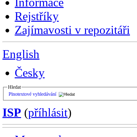
Informace
Rejstříky
Zajímavosti v repozitáři
English
Česky
Hledat
Plnotextové vyhledávání
ISP
(
příhlásit
)