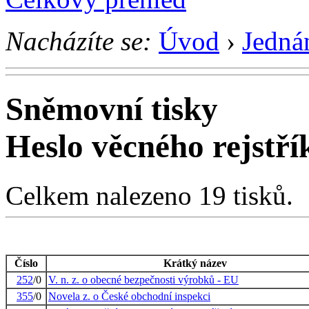
Nacházíte se:
Úvod
›
Jedná
Sněmovní tisky
Heslo věcného rejstř
Celkem nalezeno 19 tisků.
Číslo
Krátký název
252
/0
V. n. z. o obecné bezpečnosti výrobků - EU
355
/0
Novela z. o České obchodní inspekci