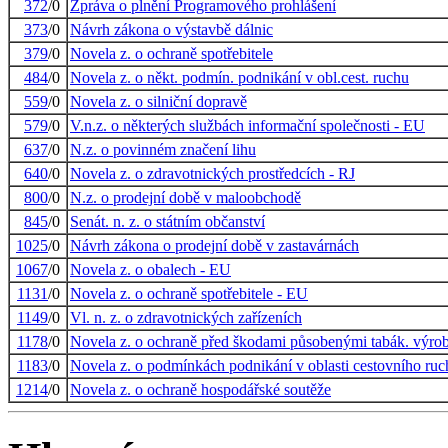
372
/0
Zpráva o plnění Programového prohlášení
373
/0
Návrh zákona o výstavbě dálnic
379
/0
Novela z. o ochraně spotřebitele
484
/0
Novela z. o někt. podmín. podnikání v obl.cest. ruchu
559
/0
Novela z. o silniční dopravě
579
/0
V.n.z. o některých službách informační společnosti - EU
637
/0
N.z. o povinném značení lihu
640
/0
Novela z. o zdravotnických prostředcích - RJ
800
/0
N.z. o prodejní době v maloobchodě
845
/0
Senát. n. z. o státním občanství
1025
/0
Návrh zákona o prodejní době v zastavárnách
1067
/0
Novela z. o obalech - EU
1131
/0
Novela z. o ochraně spotřebitele - EU
1149
/0
Vl. n. z. o zdravotnických zařízeních
1178
/0
Novela z. o ochraně před škodami působenými tabák. výro
1183
/0
Novela z. o podmínkách podnikání v oblasti cestovního ruc
1214
/0
Novela z. o ochraně hospodářské soutěže