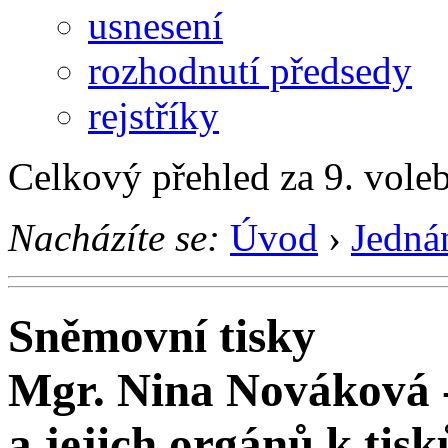
usnesení
rozhodnutí předsedy
rejstříky
Celkový přehled za 9. vole
Nacházíte se:
Úvod
›
Jedná
Sněmovní tisky
Mgr. Nina Nováková 
a jejich orgánů k tis