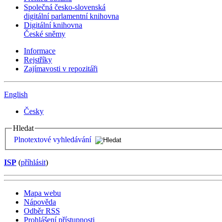
Společná česko-slovenská
digitální parlamentní knihovna
Digitální knihovna
České sněmy
Informace
Rejstříky
Zajímavosti v repozitáři
English
Česky
Hledat
Plnotextové vyhledávání
ISP
(
příhlásit
)
Mapa webu
Nápověda
Odběr RSS
Prohlášení přístupnosti