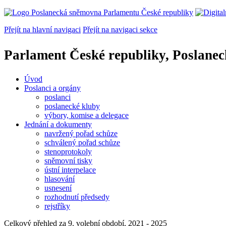
Přejít na hlavní navigaci
Přejít na navigaci sekce
Parlament České republiky, Poslane
Úvod
Poslanci a orgány
poslanci
poslanecké kluby
výbory, komise a delegace
Jednání a dokumenty
navržený pořad schůze
schválený pořad schůze
stenoprotokoly
sněmovní tisky
ústní interpelace
hlasování
usnesení
rozhodnutí předsedy
rejstříky
Celkový přehled za 9. volební období, 2021 - 2025