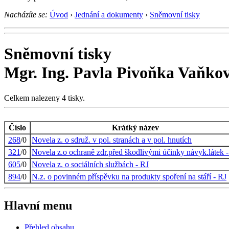
Nacházíte se:
Úvod
›
Jednání a dokumenty
›
Sněmovní tisky
Sněmovní tisky
Mgr. Ing. Pavla Pivoňka Vaňko
Celkem nalezeny 4 tisky.
Číslo
Krátký název
268
/0
Novela z. o sdruž. v pol. stranách a v pol. hnutích
321
/0
Novela z.o ochraně zdr.před škodlivými účinky návyk.látek 
605
/0
Novela z. o sociálních službách - RJ
894
/0
N.z. o povinném příspěvku na produkty spoření na stáří - RJ
Hlavní menu
Přehled obsahu