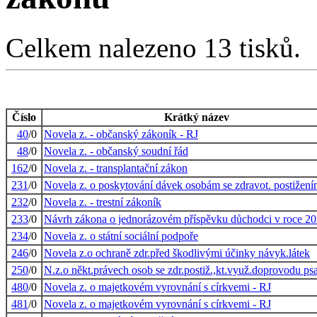
Celkem nalezeno 13 tisků.
Číslo
Krátký název
40
/0
Novela z. - občanský zákoník - RJ
48
/0
Novela z. - občanský soudní řád
162
/0
Novela z. - transplantační zákon
231
/0
Novela z. o poskytování dávek osobám se zdravot. postižení
232
/0
Novela z. - trestní zákoník
233
/0
Návrh zákona o jednorázovém příspěvku důchodci v roce 20
234
/0
Novela z. o státní sociální podpoře
246
/0
Novela z.o ochraně zdr.před škodlivými účinky návyk.látek
250
/0
N.z.o někt.právech osob se zdr.postiž.,kt.využ.doprovodu ps
480
/0
Novela z. o majetkovém vyrovnání s církvemi - RJ
481
/0
Novela z. o majetkovém vyrovnání s církvemi - RJ