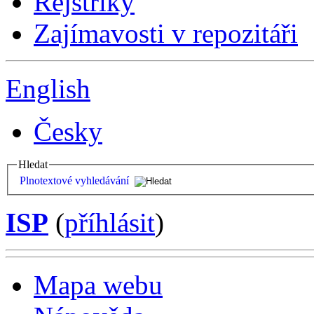
Rejstříky
Zajímavosti v repozitáři
English
Česky
Hledat
Plnotextové vyhledávání
ISP
(
příhlásit
)
Mapa webu