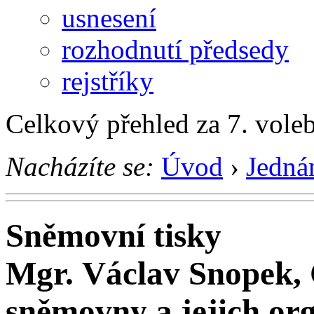
usnesení
rozhodnutí předsedy
rejstříky
Celkový přehled za 7. vole
Nacházíte se:
Úvod
›
Jedná
Sněmovní tisky
Mgr. Václav Snopek, 
sněmovny a jejich or