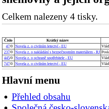
Celkem nalezeny 4 tisky.
Číslo
Krátký název
47
/0
Novela z. o civilním letectví - EU
Vlád
237
/0
Novela z. o nakládání s bezpečnostním materiálem - RJ
Posl
445
/0
Novela z. o ochraně spotřebitele - EU
Vlád
747
/0
Novela z. o civilním letectví - EU
Vlád
Hlavní menu
Přehled obsahu
Společná česko-slovensk