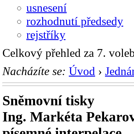
usnesení
rozhodnutí předsedy
rejstříky
Celkový přehled za 7. vole
Nacházíte se:
Úvod
›
Jedná
Sněmovní tisky
Ing. Markéta Pekaro
písemné interpelace