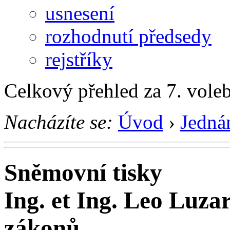
usnesení
rozhodnutí předsedy
rejstříky
Celkový přehled za 7. vole
Nacházíte se:
Úvod
›
Jedná
Sněmovní tisky
Ing. et Ing. Leo Luza
zákonů