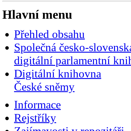
Hlavní menu
Přehled obsahu
Společná česko-slovensk
digitální parlamentní kn
Digitální knihovna
České sněmy
Informace
Rejstříky
Zajímavosti v repozitáři