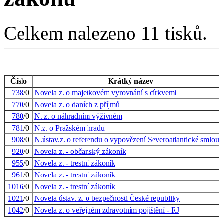
Celkem nalezeno 11 tisků.
Číslo
Krátký název
738
/0
Novela z. o majetkovém vyrovnání s církvemi
770
/0
Novela z. o daních z příjmů
780
/0
N. z. o náhradním výživném
781
/0
N.z. o Pražském hradu
908
/0
N.ústav.z. o referendu o vypovězení Severoatlantické smlo
920
/0
Novela z. - občanský zákoník
955
/0
Novela z. - trestní zákoník
961
/0
Novela z. - trestní zákoník
1016
/0
Novela z. - trestní zákoník
1021
/0
Novela ústav. z. o bezpečnosti České republiky
1042
/0
Novela z. o veřejném zdravotním pojištění - RJ