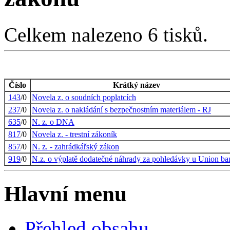
Celkem nalezeno 6 tisků.
Číslo
Krátký název
143
/0
Novela z. o soudních poplatcích
237
/0
Novela z. o nakládání s bezpečnostním materiálem - RJ
635
/0
N. z. o DNA
817
/0
Novela z. - trestní zákoník
857
/0
N. z. - zahrádkářský zákon
919
/0
N.z. o výplatě dodatečné náhrady za pohledávky u Union b
Hlavní menu
Přehled obsahu