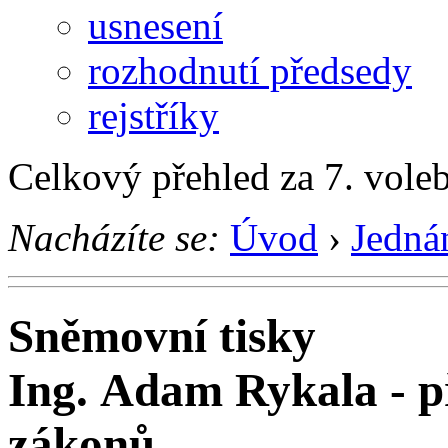
usnesení
rozhodnutí předsedy
rejstříky
Celkový přehled za 7. vole
Nacházíte se:
Úvod
›
Jedná
Sněmovní tisky
Ing. Adam Rykala - 
zákonů