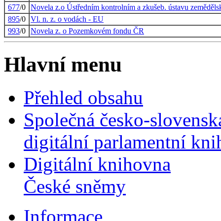
677
/0
Novela z.o Ústředním kontrolním a zkušeb. ústavu zeměděl
895
/0
Vl. n. z. o vodách - EU
993
/0
Novela z. o Pozemkovém fondu ČR
Hlavní menu
Přehled obsahu
Společná česko-slovensk
digitální parlamentní kn
Digitální knihovna
České sněmy
Informace