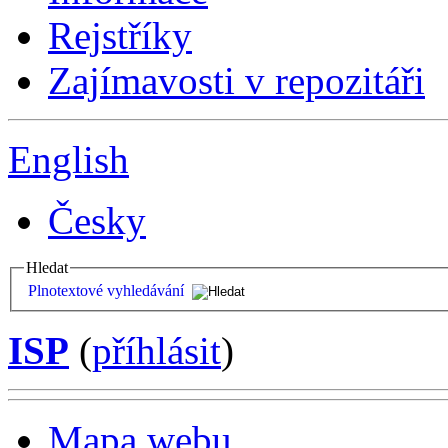
Rejstříky
Zajímavosti v repozitáři
English
Česky
Hledat
Plnotextové vyhledávání
ISP
(
příhlásit
)
Mapa webu