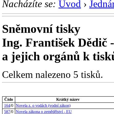
Nacházíte se:
Úvod
›
Jedná
Sněmovní tisky
Ing. František Dědič
a jejich orgánů k tis
Celkem nalezeno 5 tisků.
Číslo
Krátký název
164
/0
Novela z. o vodách (vodní zákon)
587
/0
Novela zákona o zemědělství - EU