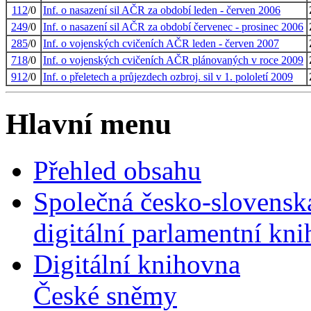
112
/0
Inf. o nasazení sil AČR za období leden - červen 2006
249
/0
Inf. o nasazení sil AČR za období červenec - prosinec 2006
285
/0
Inf. o vojenských cvičeních AČR leden - červen 2007
718
/0
Inf. o vojenských cvičeních AČR plánovaných v roce 2009
912
/0
Inf. o přeletech a průjezdech ozbroj. sil v 1. pololetí 2009
Hlavní menu
Přehled obsahu
Společná česko-slovensk
digitální parlamentní kn
Digitální knihovna
České sněmy