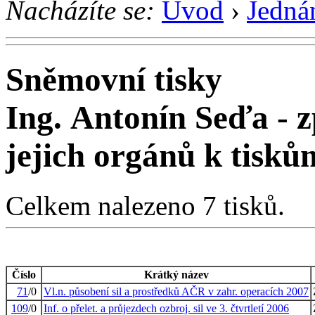
Nacházíte se:
Úvod
›
Jedná
Sněmovní tisky
Ing. Antonín Seďa -
jejich orgánů k tisků
Celkem nalezeno 7 tisků.
Číslo
Krátký název
71
/0
Vl.n. působení sil a prostředků AČR v zahr. operacích 2007
109
/0
Inf. o přelet. a průjezdech ozbroj. sil ve 3. čtvrtletí 2006