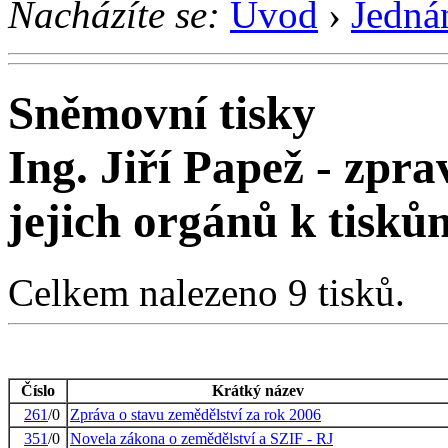
Nacházíte se:
Úvod
›
Jedná
Sněmovní tisky
Ing. Jiří Papež - zp
jejich orgánů k tisků
Celkem nalezeno 9 tisků.
Číslo
Krátký název
261
/0
Zpráva o stavu zemědělství za rok 2006
351
/0
Novela zákona o zemědělství a SZIF - RJ