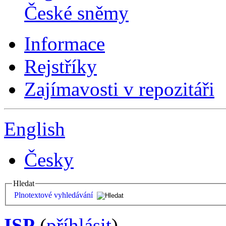
České sněmy
Informace
Rejstříky
Zajímavosti v repozitáři
English
Česky
Hledat
Plnotextové vyhledávání
ISP
(
příhlásit
)