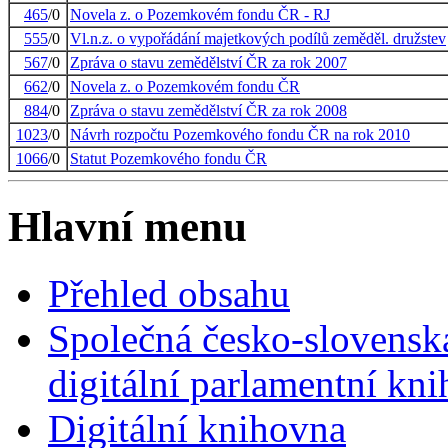
465
/0
Novela z. o Pozemkovém fondu ČR - RJ
555
/0
Vl.n.z. o vypořádání majetkových podílů zeměděl. družstev
567
/0
Zpráva o stavu zemědělství ČR za rok 2007
662
/0
Novela z. o Pozemkovém fondu ČR
884
/0
Zpráva o stavu zemědělství ČR za rok 2008
1023
/0
Návrh rozpočtu Pozemkového fondu ČR na rok 2010
1066
/0
Statut Pozemkového fondu ČR
Hlavní menu
Přehled obsahu
Společná česko-slovensk
digitální parlamentní kn
Digitální knihovna