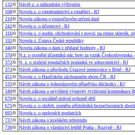
132
/0
Návrh z. o náhradním výživném
168
/0
Novela z. o vinohradnictví a vinařství - RJ
210
/0
Novela zákona o rozpočtovém určení daní
242
/0
Novela z. o účetnictví - RJ
316
/0
Novela z. o podm. obchodování s povol. na emise skleník. p
332
/0
Novela z. Ústava České republiky
340
/0
Novela zákona o dani z přidané hodnoty - RJ
370
/0
N.z. o ocenění účastníků nár. boje za vznik Československa 
372
/0
N. z. o zrušení regulačních poplatků ve zdravotnictví - RJ
373
/0
Návrh zákona o přechodu Úrazové nemocnice v Brně - RJ
451
/0
Novela z. o Hasičském záchranném sboru ČR - RJ
535
/0
Návrh zákona o jednorázovém příspěvku důchodci - RJ
549
/0
Návrh zákona o urychlení výstavby rychlostní komunikace 
670
/0
Novela z. o sociálně-právní ochraně dětí
675
/0
Novela z. o služeb. poměru příslušníků bezpečnostních sborů
695
/0
Novela z. o správních poplatcích
737
/0
Návrh zákona o krajském referendu
738
/0
Návrh zákona o vlastnictví letiště Praha - Ruzyně - RJ