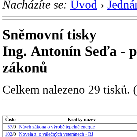
Nacházíte se:
Úvod
›
Jedná
Sněmovní tisky
Ing. Antonín Seďa - 
zákonů
Celkem nalezeno 29 tisků. (1
Číslo
Krátký název
57
/0
Návrh zákona o výrobě tepelné energie
102
/0
Novela z. o válečných veteránech - RJ