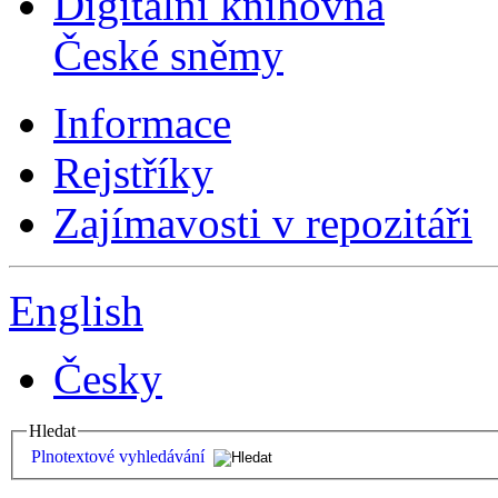
Digitální knihovna
České sněmy
Informace
Rejstříky
Zajímavosti v repozitáři
English
Česky
Hledat
Plnotextové vyhledávání