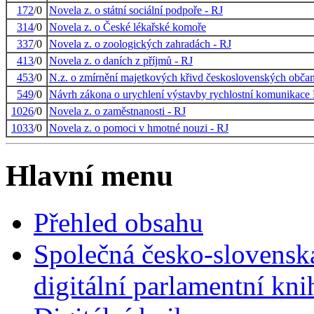
172
/0
Novela z. o státní sociální podpoře - RJ
314
/0
Novela z. o České lékařské komoře
337
/0
Novela z. o zoologických zahradách - RJ
413
/0
Novela z. o daních z příjmů - RJ
453
/0
N.z. o zmírnění majetkových křivd československých obča
549
/0
Návrh zákona o urychlení výstavby rychlostní komunikace
1026
/0
Novela z. o zaměstnanosti - RJ
1033
/0
Novela z. o pomoci v hmotné nouzi - RJ
Hlavní menu
Přehled obsahu
Společná česko-slovensk
digitální parlamentní kn