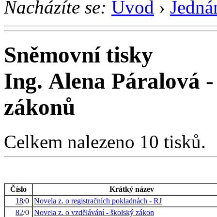
Nacházíte se:
Úvod
›
Jedná
Sněmovní tisky
Ing. Alena Páralová 
zákonů
Celkem nalezeno 10 tisků.
Číslo
Krátký název
18
/0
Novela z. o registračních pokladnách - RJ
82
/0
Novela z. o vzdělávání - školský zákon