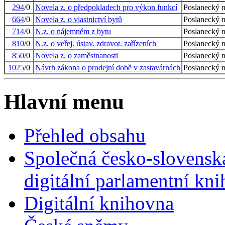
294
/0
Novela z. o předpokladech pro výkon funkcí
Poslanecký 
664
/0
Novela z. o vlastnictví bytů
Poslanecký 
714
/0
N.z. o nájemném z bytu
Poslanecký 
810
/0
N.z. o veřej. ústav. zdravot. zařízeních
Poslanecký 
850
/0
Novela z. o zaměstnanosti
Poslanecký 
1025
/0
Návrh zákona o prodejní době v zastavárnách
Poslanecký 
Hlavní menu
Přehled obsahu
Společná česko-slovensk
digitální parlamentní kn
Digitální knihovna