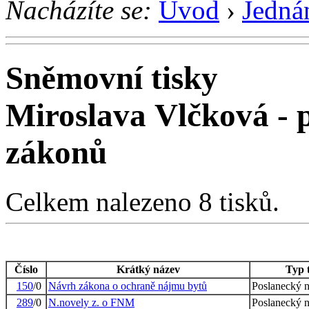
Nacházíte se:
Úvod
›
Jedná
Sněmovní tisky
Miroslava Vlčková - 
zákonů
Celkem nalezeno 8 tisků.
Číslo
Krátký název
Typ 
150
/0
Návrh zákona o ochraně nájmu bytů
Poslanecký 
289
/0
N.novely z. o FNM
Poslanecký 