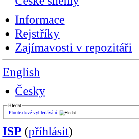
České sněmy
Informace
Rejstříky
Zajímavosti v repozitáři
English
Česky
Hledat
Plnotextové vyhledávání
ISP
(
příhlásit
)