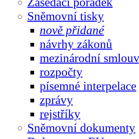
Zasedací pořádek
Sněmovní tisky
nově přidané
návrhy zákonů
mezinárodní smlou
rozpočty
písemné interpelace
zprávy
rejstříky
Sněmovní dokumenty