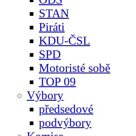
STAN
Piráti
KDU-ČSL
SPD
Motoristé sobě
TOP 09
Výbory
předsedové
podvýbory