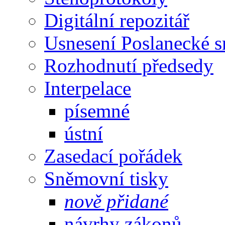
Digitální repozitář
Usnesení Poslanecké 
Rozhodnutí předsedy
Interpelace
písemné
ústní
Zasedací pořádek
Sněmovní tisky
nově přidané
návrhy zákonů