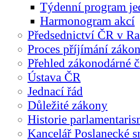
Týdenní program je
Harmonogram akcí
Předsednictví ČR v R
Proces příjímání záko
Přehled zákonodárné č
Ústava ČR
Jednací řád
Důležité zákony
Historie parlamentaris
Kancelář Poslanecké 