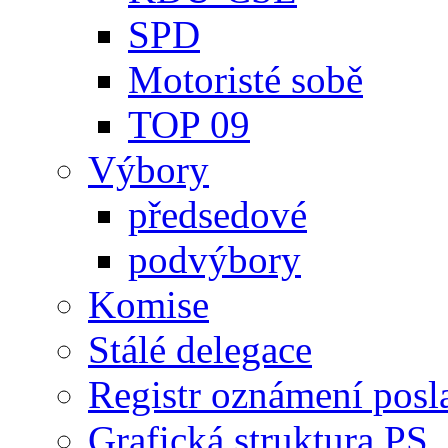
SPD
Motoristé sobě
TOP 09
Výbory
předsedové
podvýbory
Komise
Stálé delegace
Registr oznámení posl
Grafická struktura PS