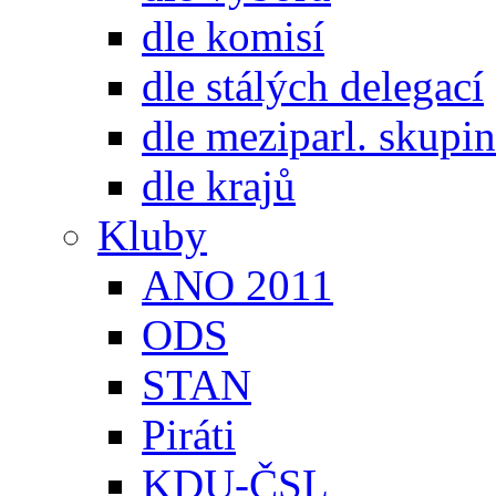
dle komisí
dle stálých delegací
dle meziparl. skupin
dle krajů
Kluby
ANO 2011
ODS
STAN
Piráti
KDU-ČSL