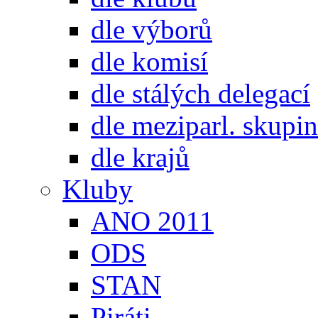
dle výborů
dle komisí
dle stálých delegací
dle meziparl. skupin
dle krajů
Kluby
ANO 2011
ODS
STAN
Piráti