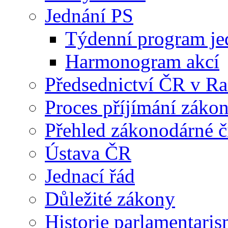
Jednání PS
Týdenní program je
Harmonogram akcí
Předsednictví ČR v R
Proces příjímání záko
Přehled zákonodárné č
Ústava ČR
Jednací řád
Důležité zákony
Historie parlamentaris