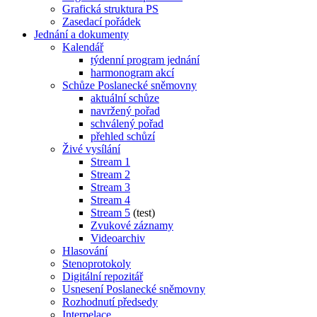
Grafická struktura PS
Zasedací pořádek
Jednání a dokumenty
Kalendář
týdenní program jednání
harmonogram akcí
Schůze Poslanecké sněmovny
aktuální schůze
navržený pořad
schválený pořad
přehled schůzí
Živé vysílání
Stream 1
Stream 2
Stream 3
Stream 4
Stream 5
(test)
Zvukové záznamy
Videoarchiv
Hlasování
Stenoprotokoly
Digitální repozitář
Usnesení Poslanecké sněmovny
Rozhodnutí předsedy
Interpelace