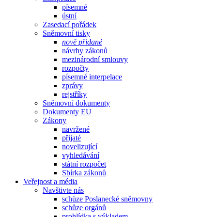
písemné
ústní
Zasedací pořádek
Sněmovní tisky
nově přidané
návrhy zákonů
mezinárodní smlouvy
rozpočty
písemné interpelace
zprávy
rejstříky
Sněmovní dokumenty
Dokumenty EU
Zákony
navržené
přijaté
novelizující
vyhledávání
státní rozpočet
Sbírka zákonů
Veřejnost a média
Navštivte nás
schůze Poslanecké sněmovny
schůze orgánů
prohlídka s výkladem