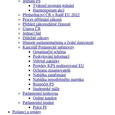
Jednání PS
Týdenní program jednání
Harmonogram akcí
Předsednictví ČR v Radě EU 2022
Proces příjímání zákonů
Přehled zákonodárné činnosti
Ústava ČR
Jednací řád
Důležité zákony
Historie parlamentarismu a české ústavnosti
Kancelář Poslanecké sněmovny
Organizační schéma
Poskytování informací
Veřejné zakázky
Projekty KPS podporované EU
Ochrana oznamovatelů
Nabídka zaměstnání
Nabídka nepotřebného majetku
Rozpočet PS
Studentské stáže
Parlamentní knihovna
Online katalog
Parlamentní institut
Práce PI
Poslanci a orgány