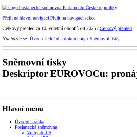
Přejít na hlavní navigaci
Přejít na navigaci sekce
Celkový přehled za 10. volební období, od 2025 /
Celkový přehled
Nacházíte se:
Úvod
›
Jednání a dokumenty
›
Sněmovní tisky
Sněmovní tisky
Deskriptor EUROVOCu: pronáj
Hlavní menu
Úvodní stránka
Poslanecká sněmovna
Volby do PS