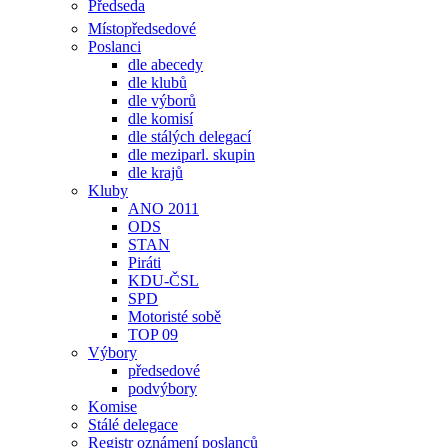
Předseda
Místopředsedové
Poslanci
dle abecedy
dle klubů
dle výborů
dle komisí
dle stálých delegací
dle meziparl. skupin
dle krajů
Kluby
ANO 2011
ODS
STAN
Piráti
KDU-ČSL
SPD
Motoristé sobě
TOP 09
Výbory
předsedové
podvýbory
Komise
Stálé delegace
Registr oznámení poslanců