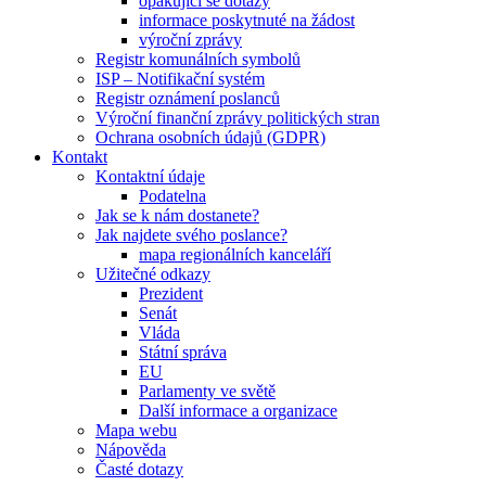
opakující se dotazy
informace poskytnuté na žádost
výroční zprávy
Registr komunálních symbolů
ISP – Notifikační systém
Registr oznámení poslanců
Výroční finanční zprávy politických stran
Ochrana osobních údajů (GDPR)
Kontakt
Kontaktní údaje
Podatelna
Jak se k nám dostanete?
Jak najdete svého poslance?
mapa regionálních kanceláří
Užitečné odkazy
Prezident
Senát
Vláda
Státní správa
EU
Parlamenty ve světě
Další informace a organizace
Mapa webu
Nápověda
Časté dotazy