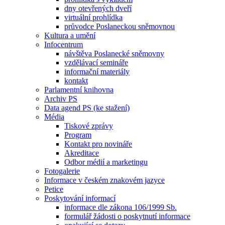
dny otevřených dveří
virtuální prohlídka
průvodce Poslaneckou sněmovnou
Kultura a umění
Infocentrum
návštěva Poslanecké sněmovny
vzdělávací semináře
informační materiály
kontakt
Parlamentní knihovna
Archiv PS
Data agend PS (ke stažení)
Média
Tiskové zprávy
Program
Kontakt pro novináře
Akreditace
Odbor médií a marketingu
Fotogalerie
Informace v českém znakovém jazyce
Petice
Poskytování informací
informace dle zákona 106/1999 Sb.
formulář žádosti o poskytnutí informace