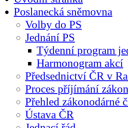
Poslanecká sněmovna
Volby do PS
Jednání PS
Týdenní program je
Harmonogram akcí
Předsednictví ČR v R
Proces příjímání záko
Přehled zákonodárné č
Ústava ČR
Jednací řád