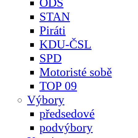
ODS
STAN
Piráti
KDU-ČSL
SPD
Motoristé sobě
TOP 09
Výbory
předsedové
podvýbory