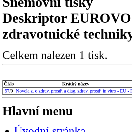
Sněmovní tisky
Deskriptor EUROVOC
zdravotnické technik
Celkem nalezen 1 tisk.
Číslo
Krátký název
57
/0
Novela z. o zdrav. prostř. a diag. zdrav. prostř. in vitro - EU - 
Hlavní menu
Úvodní stránka