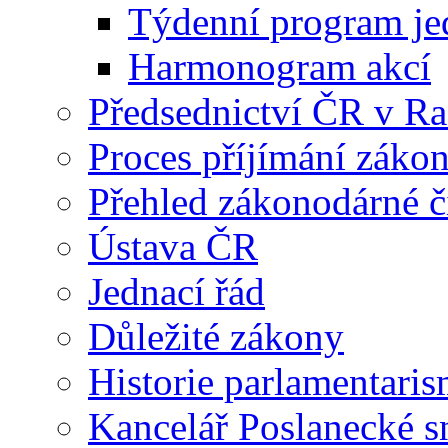
Týdenní program je
Harmonogram akcí
Předsednictví ČR v R
Proces příjímání záko
Přehled zákonodárné č
Ústava ČR
Jednací řád
Důležité zákony
Historie parlamentaris
Kancelář Poslanecké 