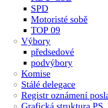
SPD
Motoristé sobě
TOP 09
Výbory
předsedové
podvýbory
Komise
Stálé delegace
Registr oznámení posl
Grafická struktura PS