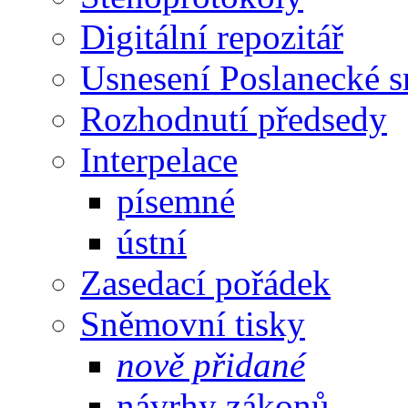
Digitální repozitář
Usnesení Poslanecké 
Rozhodnutí předsedy
Interpelace
písemné
ústní
Zasedací pořádek
Sněmovní tisky
nově přidané
návrhy zákonů