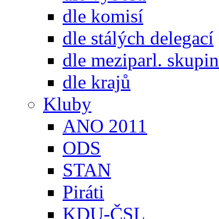
dle komisí
dle stálých delegací
dle meziparl. skupin
dle krajů
Kluby
ANO 2011
ODS
STAN
Piráti
KDU-ČSL