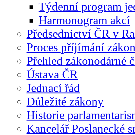
Týdenní program je
Harmonogram akcí
Předsednictví ČR v R
Proces příjímání záko
Přehled zákonodárné č
Ústava ČR
Jednací řád
Důležité zákony
Historie parlamentaris
Kancelář Poslanecké 