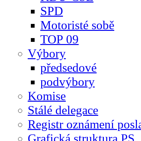
SPD
Motoristé sobě
TOP 09
Výbory
předsedové
podvýbory
Komise
Stálé delegace
Registr oznámení posl
Grafická struktura PS