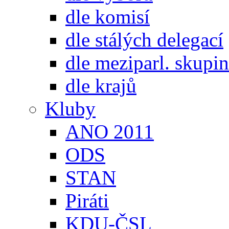
dle komisí
dle stálých delegací
dle meziparl. skupin
dle krajů
Kluby
ANO 2011
ODS
STAN
Piráti
KDU-ČSL