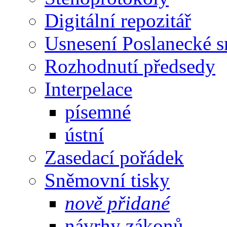
Digitální repozitář
Usnesení Poslanecké 
Rozhodnutí předsedy
Interpelace
písemné
ústní
Zasedací pořádek
Sněmovní tisky
nově přidané
návrhy zákonů