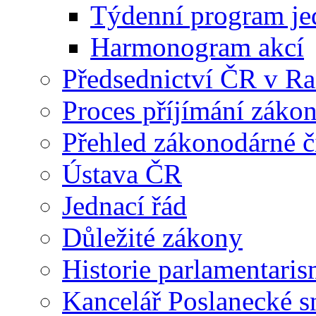
Týdenní program je
Harmonogram akcí
Předsednictví ČR v R
Proces příjímání záko
Přehled zákonodárné č
Ústava ČR
Jednací řád
Důležité zákony
Historie parlamentaris
Kancelář Poslanecké 