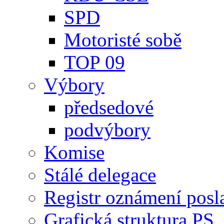
SPD
Motoristé sobě
TOP 09
Výbory
předsedové
podvýbory
Komise
Stálé delegace
Registr oznámení posl
Grafická struktura PS