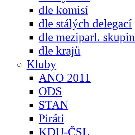
dle komisí
dle stálých delegací
dle meziparl. skupin
dle krajů
Kluby
ANO 2011
ODS
STAN
Piráti
KDU-ČSL