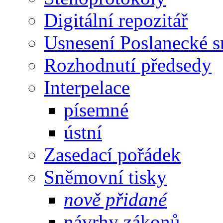
Digitální repozitář
Usnesení Poslanecké 
Rozhodnutí předsedy
Interpelace
písemné
ústní
Zasedací pořádek
Sněmovní tisky
nově přidané
návrhy zákonů