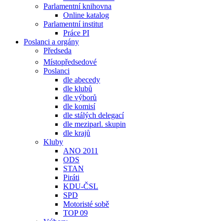
Parlamentní knihovna
Online katalog
Parlamentní institut
Práce PI
Poslanci a orgány
Předseda
Místopředsedové
Poslanci
dle abecedy
dle klubů
dle výborů
dle komisí
dle stálých delegací
dle meziparl. skupin
dle krajů
Kluby
ANO 2011
ODS
STAN
Piráti
KDU-ČSL
SPD
Motoristé sobě
TOP 09