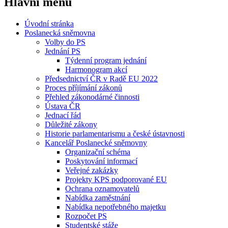
Hlavní menu
Úvodní stránka
Poslanecká sněmovna
Volby do PS
Jednání PS
Týdenní program jednání
Harmonogram akcí
Předsednictví ČR v Radě EU 2022
Proces příjímání zákonů
Přehled zákonodárné činnosti
Ústava ČR
Jednací řád
Důležité zákony
Historie parlamentarismu a české ústavnosti
Kancelář Poslanecké sněmovny
Organizační schéma
Poskytování informací
Veřejné zakázky
Projekty KPS podporované EU
Ochrana oznamovatelů
Nabídka zaměstnání
Nabídka nepotřebného majetku
Rozpočet PS
Studentské stáže