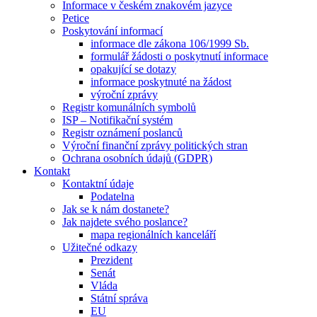
Informace v českém znakovém jazyce
Petice
Poskytování informací
informace dle zákona 106/1999 Sb.
formulář žádosti o poskytnutí informace
opakující se dotazy
informace poskytnuté na žádost
výroční zprávy
Registr komunálních symbolů
ISP – Notifikační systém
Registr oznámení poslanců
Výroční finanční zprávy politických stran
Ochrana osobních údajů (GDPR)
Kontakt
Kontaktní údaje
Podatelna
Jak se k nám dostanete?
Jak najdete svého poslance?
mapa regionálních kanceláří
Užitečné odkazy
Prezident
Senát
Vláda
Státní správa
EU