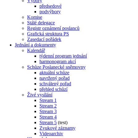
Výbory
předsedové
podvýbory
Komise
Stálé delegace
Registr oznámení poslanců
Grafická struktura PS
Zasedací pořádek
Jednání a dokumenty
Kalendář
týdenní program jednání
harmonogram akcí
Schůze Poslanecké sněmovny
aktuální schůze
navržený pořad
schválený pořad
přehled schůzí
Živé vysílání
Stream 1
Stream 2
Stream 3
Stream 4
Stream 5
(test)
Zvukové záznamy
Videoarchiv