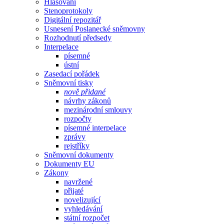
Hlasování
Stenoprotokoly
Digitální repozitář
Usnesení Poslanecké sněmovny
Rozhodnutí předsedy
Interpelace
písemné
ústní
Zasedací pořádek
Sněmovní tisky
nově přidané
návrhy zákonů
mezinárodní smlouvy
rozpočty
písemné interpelace
zprávy
rejstříky
Sněmovní dokumenty
Dokumenty EU
Zákony
navržené
přijaté
novelizující
vyhledávání
státní rozpočet