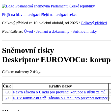
Přejít na hlavní navigaci
Přejít na navigaci sekce
Celkový přehled za 10. volební období, od 2025 /
Celkový přehled
Nacházíte se:
Úvod
›
Jednání a dokumenty
›
Sněmovní tisky
Sněmovní tisky
Deskriptor EUROVOCu: korup
Celkem nalezeny 2 tisky.
Číslo
Krátký název
6
/0
Návrh zákona o Úřadu pro prevenci korupce a střetu zájmů
P
7
/0
N.z.v souvislosti s přij.zákona o Úřadu pro prevenci korupce
P