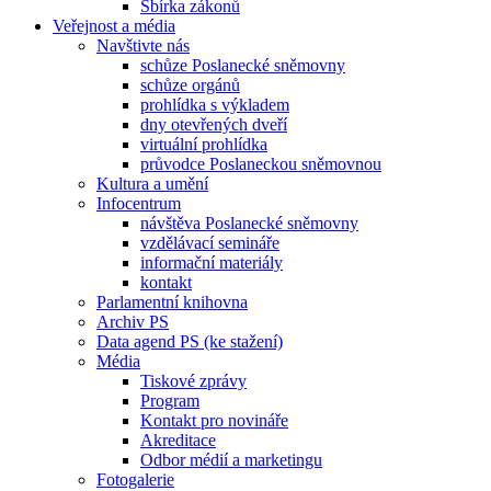
Sbírka zákonů
Veřejnost a média
Navštivte nás
schůze Poslanecké sněmovny
schůze orgánů
prohlídka s výkladem
dny otevřených dveří
virtuální prohlídka
průvodce Poslaneckou sněmovnou
Kultura a umění
Infocentrum
návštěva Poslanecké sněmovny
vzdělávací semináře
informační materiály
kontakt
Parlamentní knihovna
Archiv PS
Data agend PS (ke stažení)
Média
Tiskové zprávy
Program
Kontakt pro novináře
Akreditace
Odbor médií a marketingu
Fotogalerie