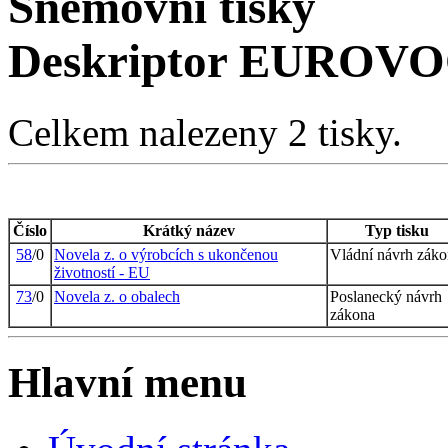
Sněmovní tisky
Deskriptor EUROVOC
Celkem nalezeny 2 tisky.
Číslo
Krátký název
Typ tisku
58
/0
Novela z. o výrobcích s ukončenou
Vládní návrh zák
životností - EU
73
/0
Novela z. o obalech
Poslanecký návrh
zákona
Hlavní menu