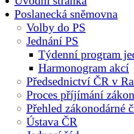
Úvodní stránka
Poslanecká sněmovna
Volby do PS
Jednání PS
Týdenní program je
Harmonogram akcí
Předsednictví ČR v R
Proces příjímání záko
Přehled zákonodárné č
Ústava ČR