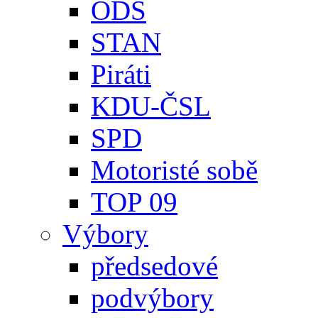
ODS
STAN
Piráti
KDU-ČSL
SPD
Motoristé sobě
TOP 09
Výbory
předsedové
podvýbory