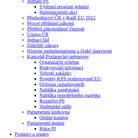
Jednání PS
Týdenní program jednání
Harmonogram akcí
Předsednictví ČR v Radě EU 2022
Proces příjímání zákonů
Přehled zákonodárné činnosti
Ústava ČR
Jednací řád
Důležité zákony
Historie parlamentarismu a české ústavnosti
Kancelář Poslanecké sněmovny
Organizační schéma
Poskytování informací
Veřejné zakázky
Projekty KPS podporované EU
Ochrana oznamovatelů
Nabídka zaměstnání
Nabídka nepotřebného majetku
Rozpočet PS
Studentské stáže
Parlamentní knihovna
Online katalog
Parlamentní institut
Práce PI
Poslanci a orgány