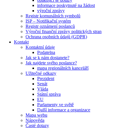
opakující se dotazy
informace poskytnuté na žádost
výroční zprávy
Registr komunálních symbolů
ISP – Notifikační systém
Registr oznámení poslanců
Výroční finanční zprávy politických stran
Ochrana osobních údajů (GDPR)
Kontakt
Kontaktní údaje
Podatelna
Jak se k nám dostanete?
Jak najdete svého poslance?
mapa regionálních kanceláří
Užitečné odkazy
Prezident
Senát
Vláda
Státní správa
EU
Parlamenty ve světě
Další informace a organizace
Mapa webu
Nápověda
Časté dotazy