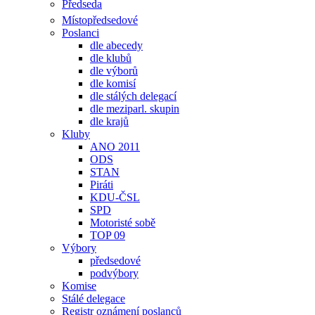
Předseda
Místopředsedové
Poslanci
dle abecedy
dle klubů
dle výborů
dle komisí
dle stálých delegací
dle meziparl. skupin
dle krajů
Kluby
ANO 2011
ODS
STAN
Piráti
KDU-ČSL
SPD
Motoristé sobě
TOP 09
Výbory
předsedové
podvýbory
Komise
Stálé delegace
Registr oznámení poslanců