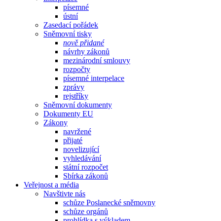
písemné
ústní
Zasedací pořádek
Sněmovní tisky
nově přidané
návrhy zákonů
mezinárodní smlouvy
rozpočty
písemné interpelace
zprávy
rejstříky
Sněmovní dokumenty
Dokumenty EU
Zákony
navržené
přijaté
novelizující
vyhledávání
státní rozpočet
Sbírka zákonů
Veřejnost a média
Navštivte nás
schůze Poslanecké sněmovny
schůze orgánů
prohlídka s výkladem