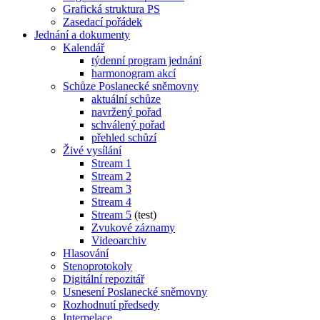
Grafická struktura PS
Zasedací pořádek
Jednání a dokumenty
Kalendář
týdenní program jednání
harmonogram akcí
Schůze Poslanecké sněmovny
aktuální schůze
navržený pořad
schválený pořad
přehled schůzí
Živé vysílání
Stream 1
Stream 2
Stream 3
Stream 4
Stream 5
(test)
Zvukové záznamy
Videoarchiv
Hlasování
Stenoprotokoly
Digitální repozitář
Usnesení Poslanecké sněmovny
Rozhodnutí předsedy
Interpelace