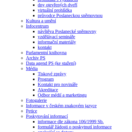
dny otevřených dveří
virtuální prohlídka
průvodce Poslaneckou sněmovnou
Kultura a umění
Infocentrum
návštěva Poslanecké sněmovny
vzdělávací semináře
informační materiály
kontakt
Parlamentní knihovna
Archiv PS
Data agend PS (ke stažení)
Média
Tiskové zprávy
Program
Kontakt pro novináře
Akreditace
Odbor médií a marketingu
Fotogalerie
Informace v českém znakovém jazyce
Petice
Poskytování informací
informace dle zákona 106/1999 Sb.
formulář žádosti o poskytnutí informace