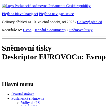
Přejít na hlavní navigaci
Přejít na navigaci sekce
Celkový přehled za 10. volební období, od 2025 /
Celkový přehled
Nacházíte se:
Úvod
›
Jednání a dokumenty
›
Sněmovní tisky
Sněmovní tisky
Deskriptor EUROVOCu: Evrop
Hlavní menu
Úvodní stránka
Poslanecká sněmovna
Volby do PS