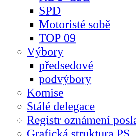
SPD
Motoristé sobě
TOP 09
Výbory
předsedové
podvýbory
Komise
Stálé delegace
Registr oznámení posl
Grafická struktura PS