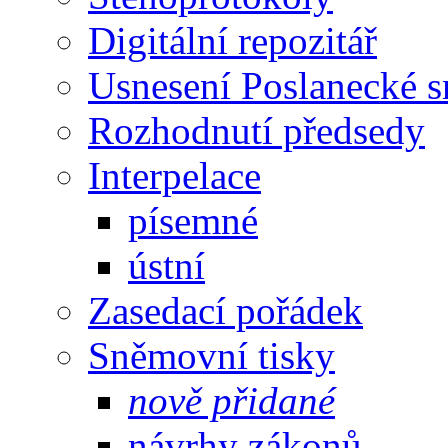
Digitální repozitář
Usnesení Poslanecké 
Rozhodnutí předsedy
Interpelace
písemné
ústní
Zasedací pořádek
Sněmovní tisky
nově přidané
návrhy zákonů