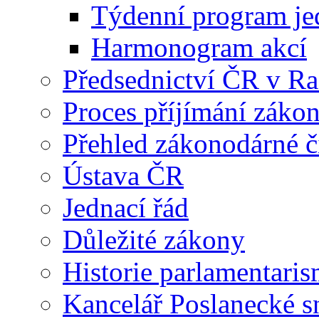
Týdenní program je
Harmonogram akcí
Předsednictví ČR v R
Proces příjímání záko
Přehled zákonodárné č
Ústava ČR
Jednací řád
Důležité zákony
Historie parlamentaris
Kancelář Poslanecké 