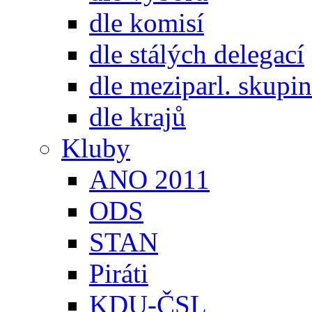
dle komisí
dle stálých delegací
dle meziparl. skupin
dle krajů
Kluby
ANO 2011
ODS
STAN
Piráti
KDU-ČSL