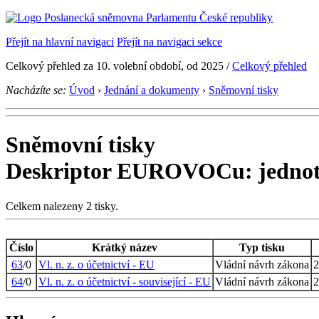
Přejít na hlavní navigaci
Přejít na navigaci sekce
Celkový přehled za 10. volební období, od 2025 /
Celkový přehled
Nacházíte se:
Úvod
›
Jednání a dokumenty
›
Sněmovní tisky
Sněmovní tisky
Deskriptor EUROVOCu: jednotn
Celkem nalezeny 2 tisky.
Číslo
Krátký název
Typ tisku
63
/0
Vl. n. z. o účetnictví - EU
Vládní návrh zákona
2
64
/0
Vl. n. z. o účetnictví - související - EU
Vládní návrh zákona
2