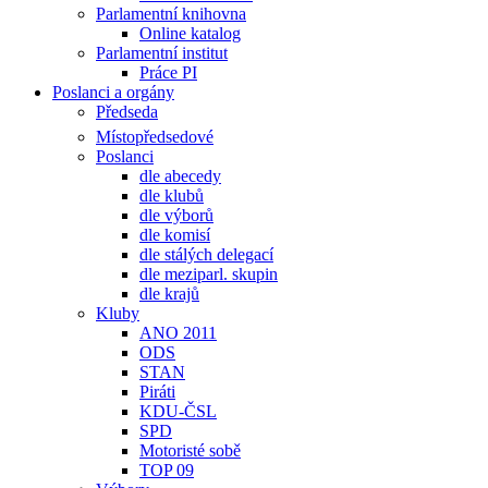
Parlamentní knihovna
Online katalog
Parlamentní institut
Práce PI
Poslanci a orgány
Předseda
Místopředsedové
Poslanci
dle abecedy
dle klubů
dle výborů
dle komisí
dle stálých delegací
dle meziparl. skupin
dle krajů
Kluby
ANO 2011
ODS
STAN
Piráti
KDU-ČSL
SPD
Motoristé sobě
TOP 09