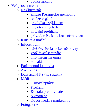
Sbírka zákonů
Veřejnost a média
Navštivte nás
schůze Poslanecké sněmovny
schůze orgánů
prohlídka s výkladem
dny otevřených dveří
virtuální prohlídka
průvodce Poslaneckou sněmovnou
Kultura a umění
Infocentrum
návštěva Poslanecké sněmovny
vzdělávací semináře
informační materiály
kontakt
Parlamentní knihovna
Archiv PS
Data agend PS (ke stažení)
Média
Tiskové zprávy
Program
Kontakt pro novináře
Akreditace
Odbor médií a marketingu
Fotogalerie