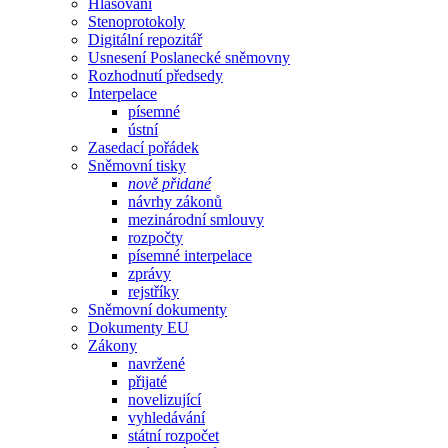
Hlasování
Stenoprotokoly
Digitální repozitář
Usnesení Poslanecké sněmovny
Rozhodnutí předsedy
Interpelace
písemné
ústní
Zasedací pořádek
Sněmovní tisky
nově přidané
návrhy zákonů
mezinárodní smlouvy
rozpočty
písemné interpelace
zprávy
rejstříky
Sněmovní dokumenty
Dokumenty EU
Zákony
navržené
přijaté
novelizující
vyhledávání
státní rozpočet