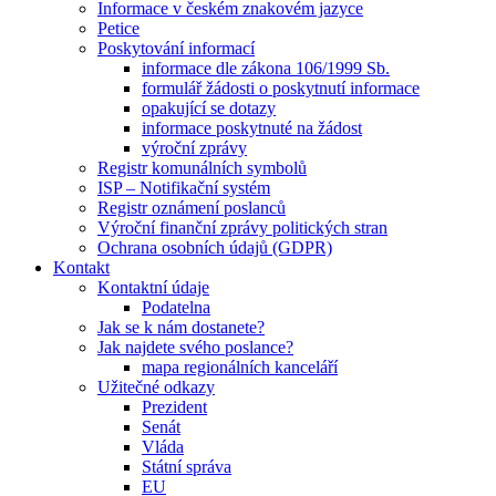
Informace v českém znakovém jazyce
Petice
Poskytování informací
informace dle zákona 106/1999 Sb.
formulář žádosti o poskytnutí informace
opakující se dotazy
informace poskytnuté na žádost
výroční zprávy
Registr komunálních symbolů
ISP – Notifikační systém
Registr oznámení poslanců
Výroční finanční zprávy politických stran
Ochrana osobních údajů (GDPR)
Kontakt
Kontaktní údaje
Podatelna
Jak se k nám dostanete?
Jak najdete svého poslance?
mapa regionálních kanceláří
Užitečné odkazy
Prezident
Senát
Vláda
Státní správa
EU