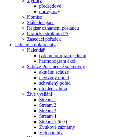
Výbory
předsedové
podvýbory
Komise
Stálé delegace
Registr oznámení poslanců
Grafická struktura PS
Zasedací pořádek
Jednání a dokumenty
Kalendář
týdenní program jednání
harmonogram akcí
Schůze Poslanecké sněmovny
aktuální schůze
navržený pořad
schválený pořad
přehled schůzí
Živé vysílání
Stream 1
Stream 2
Stream 3
Stream 4
Stream 5
(test)
Zvukové záznamy
Videoarchiv