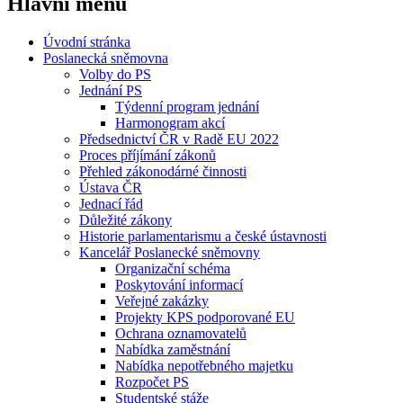
Hlavní menu
Úvodní stránka
Poslanecká sněmovna
Volby do PS
Jednání PS
Týdenní program jednání
Harmonogram akcí
Předsednictví ČR v Radě EU 2022
Proces příjímání zákonů
Přehled zákonodárné činnosti
Ústava ČR
Jednací řád
Důležité zákony
Historie parlamentarismu a české ústavnosti
Kancelář Poslanecké sněmovny
Organizační schéma
Poskytování informací
Veřejné zakázky
Projekty KPS podporované EU
Ochrana oznamovatelů
Nabídka zaměstnání
Nabídka nepotřebného majetku
Rozpočet PS
Studentské stáže