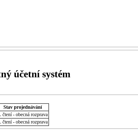
ý účetní systém
Stav projednávání
. čtení - obecná rozprava
. čtení - obecná rozprava