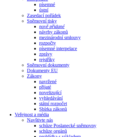
písemné
ústní
Zasedací pořádek
Sněmovní tisky
nově přidané
návrhy zákonů
mezinárodní smlouvy
rozpočty
písemné interpelace
zprávy
rejstříky
Sněmovní dokumenty
Dokumenty EU
Zákony
navržené
přijaté
novelizující
vyhledávání
státní rozpočet
Sbírka zákonů
Veřejnost a média
Navštivte nás
schůze Poslanecké sněmovny
schůze orgánů
prohlídka s výkladem