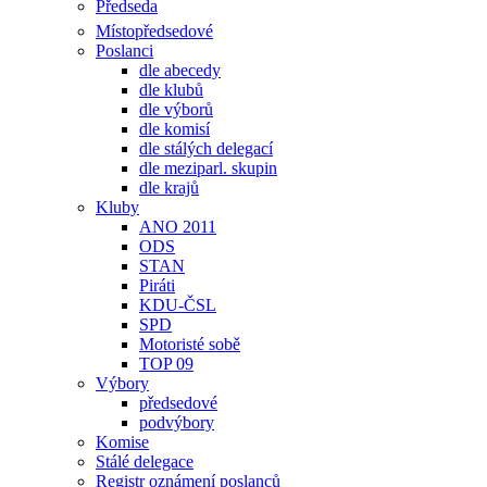
Předseda
Místopředsedové
Poslanci
dle abecedy
dle klubů
dle výborů
dle komisí
dle stálých delegací
dle meziparl. skupin
dle krajů
Kluby
ANO 2011
ODS
STAN
Piráti
KDU-ČSL
SPD
Motoristé sobě
TOP 09
Výbory
předsedové
podvýbory
Komise
Stálé delegace
Registr oznámení poslanců