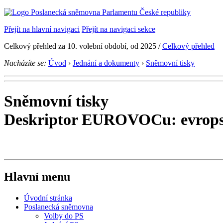
Přejít na hlavní navigaci
Přejít na navigaci sekce
Celkový přehled za 10. volební období, od 2025 /
Celkový přehled
Nacházíte se:
Úvod
›
Jednání a dokumenty
›
Sněmovní tisky
Sněmovní tisky
Deskriptor EUROVOCu: evropsk
Hlavní menu
Úvodní stránka
Poslanecká sněmovna
Volby do PS