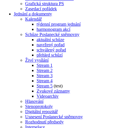
Grafická struktura PS
Zasedací pořádek
Jednání a dokumenty
Kalendář
týdenní program jednání
harmonogram akcí
Schůze Poslanecké sněmovny
aktuální schůze
navržený pořad
schválený pořad
přehled schůzí
Živé vysílání
Stream 1
Stream 2
Stream 3
Stream 4
Stream 5
(test)
Zvukové záznamy
Videoarchiv
Hlasování
Stenoprotokoly
Digitální repozitář
Usnesení Poslanecké sněmovny
Rozhodnutí předsedy
Interpelace