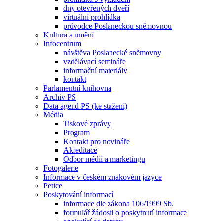
dny otevřených dveří
virtuální prohlídka
průvodce Poslaneckou sněmovnou
Kultura a umění
Infocentrum
návštěva Poslanecké sněmovny
vzdělávací semináře
informační materiály
kontakt
Parlamentní knihovna
Archiv PS
Data agend PS (ke stažení)
Média
Tiskové zprávy
Program
Kontakt pro novináře
Akreditace
Odbor médií a marketingu
Fotogalerie
Informace v českém znakovém jazyce
Petice
Poskytování informací
informace dle zákona 106/1999 Sb.
formulář žádosti o poskytnutí informace