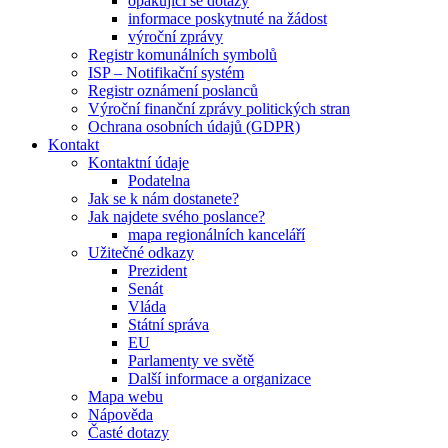
opakující se dotazy
informace poskytnuté na žádost
výroční zprávy
Registr komunálních symbolů
ISP – Notifikační systém
Registr oznámení poslanců
Výroční finanční zprávy politických stran
Ochrana osobních údajů (GDPR)
Kontakt
Kontaktní údaje
Podatelna
Jak se k nám dostanete?
Jak najdete svého poslance?
mapa regionálních kanceláří
Užitečné odkazy
Prezident
Senát
Vláda
Státní správa
EU
Parlamenty ve světě
Další informace a organizace
Mapa webu
Nápověda
Časté dotazy