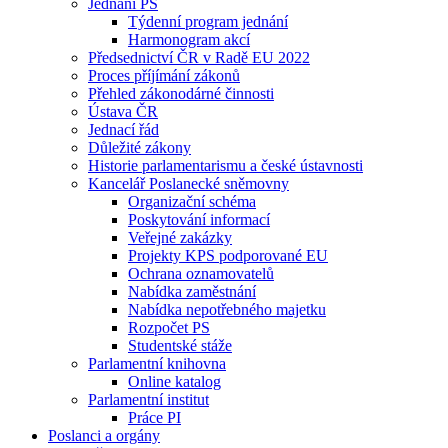
Jednání PS
Týdenní program jednání
Harmonogram akcí
Předsednictví ČR v Radě EU 2022
Proces příjímání zákonů
Přehled zákonodárné činnosti
Ústava ČR
Jednací řád
Důležité zákony
Historie parlamentarismu a české ústavnosti
Kancelář Poslanecké sněmovny
Organizační schéma
Poskytování informací
Veřejné zakázky
Projekty KPS podporované EU
Ochrana oznamovatelů
Nabídka zaměstnání
Nabídka nepotřebného majetku
Rozpočet PS
Studentské stáže
Parlamentní knihovna
Online katalog
Parlamentní institut
Práce PI
Poslanci a orgány