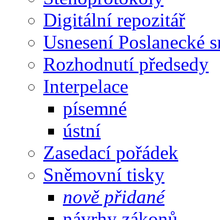
Digitální repozitář
Usnesení Poslanecké 
Rozhodnutí předsedy
Interpelace
písemné
ústní
Zasedací pořádek
Sněmovní tisky
nově přidané
návrhy zákonů