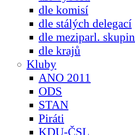
dle komisí
dle stálých delegací
dle meziparl. skupin
dle krajů
Kluby
ANO 2011
ODS
STAN
Piráti
KDU-ČSL