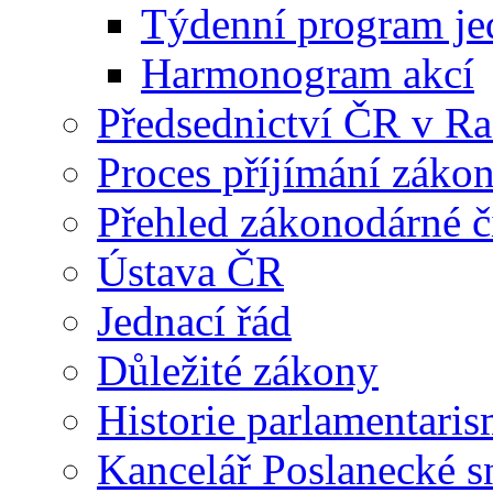
Týdenní program je
Harmonogram akcí
Předsednictví ČR v R
Proces příjímání záko
Přehled zákonodárné č
Ústava ČR
Jednací řád
Důležité zákony
Historie parlamentaris
Kancelář Poslanecké 