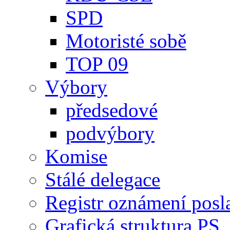
SPD
Motoristé sobě
TOP 09
Výbory
předsedové
podvýbory
Komise
Stálé delegace
Registr oznámení posl
Grafická struktura PS