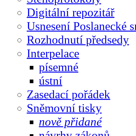
Digitální repozitář
Usnesení Poslanecké 
Rozhodnutí předsedy
Interpelace
písemné
ústní
Zasedací pořádek
Sněmovní tisky
nově přidané
návrhy zákonů