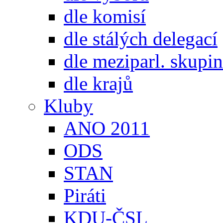
dle komisí
dle stálých delegací
dle meziparl. skupin
dle krajů
Kluby
ANO 2011
ODS
STAN
Piráti
KDU-ČSL