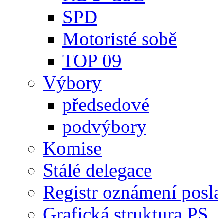
SPD
Motoristé sobě
TOP 09
Výbory
předsedové
podvýbory
Komise
Stálé delegace
Registr oznámení posl
Grafická struktura PS