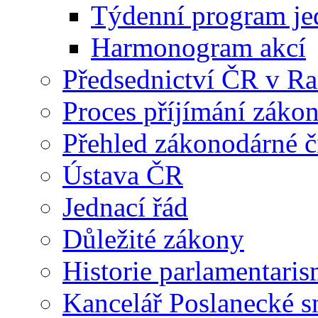
Týdenní program je
Harmonogram akcí
Předsednictví ČR v R
Proces příjímání záko
Přehled zákonodárné č
Ústava ČR
Jednací řád
Důležité zákony
Historie parlamentaris
Kancelář Poslanecké 