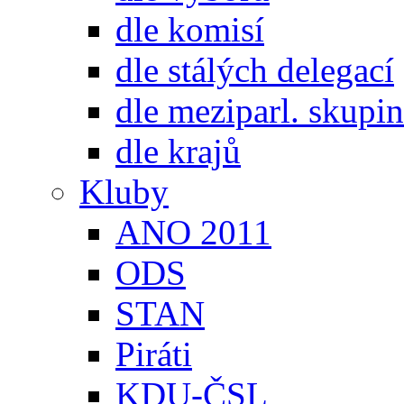
dle komisí
dle stálých delegací
dle meziparl. skupin
dle krajů
Kluby
ANO 2011
ODS
STAN
Piráti
KDU-ČSL