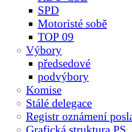
SPD
Motoristé sobě
TOP 09
Výbory
předsedové
podvýbory
Komise
Stálé delegace
Registr oznámení posl
Grafická struktura PS