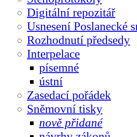
Digitální repozitář
Usnesení Poslanecké 
Rozhodnutí předsedy
Interpelace
písemné
ústní
Zasedací pořádek
Sněmovní tisky
nově přidané
návrhy zákonů