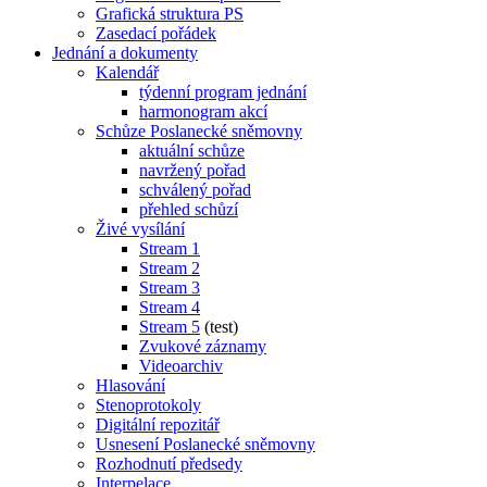
Grafická struktura PS
Zasedací pořádek
Jednání a dokumenty
Kalendář
týdenní program jednání
harmonogram akcí
Schůze Poslanecké sněmovny
aktuální schůze
navržený pořad
schválený pořad
přehled schůzí
Živé vysílání
Stream 1
Stream 2
Stream 3
Stream 4
Stream 5
(test)
Zvukové záznamy
Videoarchiv
Hlasování
Stenoprotokoly
Digitální repozitář
Usnesení Poslanecké sněmovny
Rozhodnutí předsedy
Interpelace