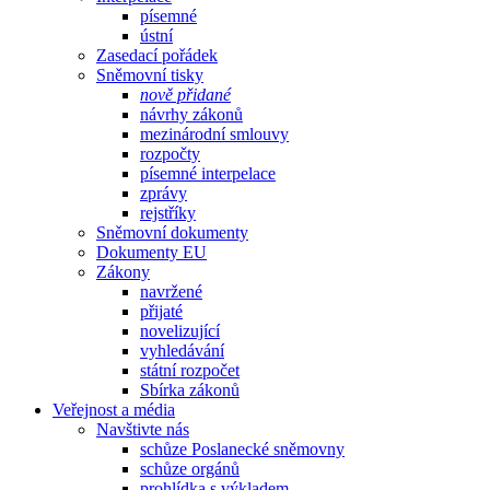
písemné
ústní
Zasedací pořádek
Sněmovní tisky
nově přidané
návrhy zákonů
mezinárodní smlouvy
rozpočty
písemné interpelace
zprávy
rejstříky
Sněmovní dokumenty
Dokumenty EU
Zákony
navržené
přijaté
novelizující
vyhledávání
státní rozpočet
Sbírka zákonů
Veřejnost a média
Navštivte nás
schůze Poslanecké sněmovny
schůze orgánů
prohlídka s výkladem