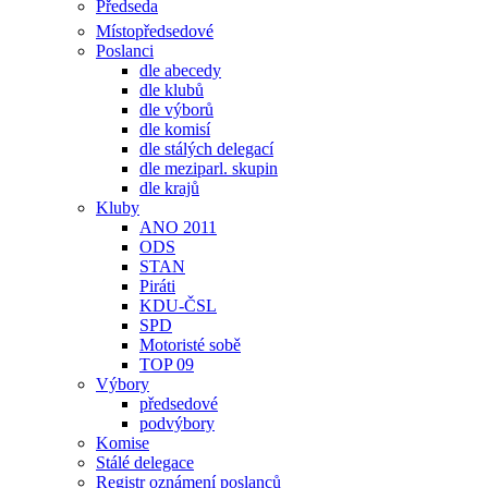
Předseda
Místopředsedové
Poslanci
dle abecedy
dle klubů
dle výborů
dle komisí
dle stálých delegací
dle meziparl. skupin
dle krajů
Kluby
ANO 2011
ODS
STAN
Piráti
KDU-ČSL
SPD
Motoristé sobě
TOP 09
Výbory
předsedové
podvýbory
Komise
Stálé delegace
Registr oznámení poslanců