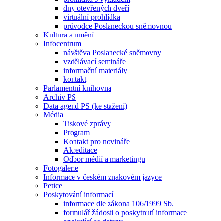
dny otevřených dveří
virtuální prohlídka
průvodce Poslaneckou sněmovnou
Kultura a umění
Infocentrum
návštěva Poslanecké sněmovny
vzdělávací semináře
informační materiály
kontakt
Parlamentní knihovna
Archiv PS
Data agend PS (ke stažení)
Média
Tiskové zprávy
Program
Kontakt pro novináře
Akreditace
Odbor médií a marketingu
Fotogalerie
Informace v českém znakovém jazyce
Petice
Poskytování informací
informace dle zákona 106/1999 Sb.
formulář žádosti o poskytnutí informace