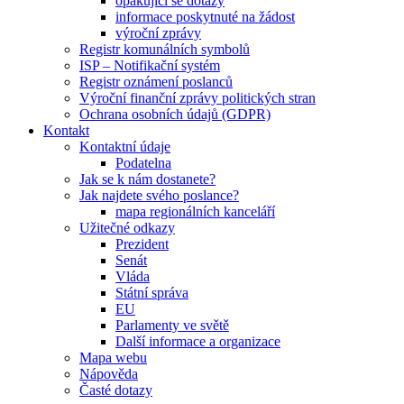
opakující se dotazy
informace poskytnuté na žádost
výroční zprávy
Registr komunálních symbolů
ISP – Notifikační systém
Registr oznámení poslanců
Výroční finanční zprávy politických stran
Ochrana osobních údajů (GDPR)
Kontakt
Kontaktní údaje
Podatelna
Jak se k nám dostanete?
Jak najdete svého poslance?
mapa regionálních kanceláří
Užitečné odkazy
Prezident
Senát
Vláda
Státní správa
EU
Parlamenty ve světě
Další informace a organizace
Mapa webu
Nápověda
Časté dotazy