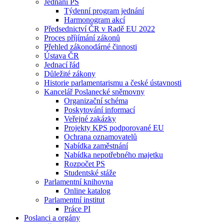
Jednání PS
Týdenní program jednání
Harmonogram akcí
Předsednictví ČR v Radě EU 2022
Proces příjímání zákonů
Přehled zákonodárné činnosti
Ústava ČR
Jednací řád
Důležité zákony
Historie parlamentarismu a české ústavnosti
Kancelář Poslanecké sněmovny
Organizační schéma
Poskytování informací
Veřejné zakázky
Projekty KPS podporované EU
Ochrana oznamovatelů
Nabídka zaměstnání
Nabídka nepotřebného majetku
Rozpočet PS
Studentské stáže
Parlamentní knihovna
Online katalog
Parlamentní institut
Práce PI
Poslanci a orgány