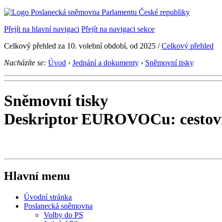
Přejít na hlavní navigaci
Přejít na navigaci sekce
Celkový přehled za 10. volební období, od 2025 /
Celkový přehled
Nacházíte se:
Úvod
›
Jednání a dokumenty
›
Sněmovní tisky
Sněmovní tisky
Deskriptor EUROVOCu: cestov
Hlavní menu
Úvodní stránka
Poslanecká sněmovna
Volby do PS