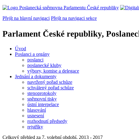
Přejít na hlavní navigaci
Přejít na navigaci sekce
Parlament České republiky, Poslane
Úvod
Poslanci a orgány
poslanci
poslanecké kluby
výbory, komise a delegace
Jednání a dokumenty
navržený pořad schůze
schválený pořad schůze
stenoprotokoly
sněmovní tisky
ústní interpelace
hlasování
usnesení
rozhodnutí předsedy
rejstříky
Celkový přehled za 7. volební období, 2013 - 2017