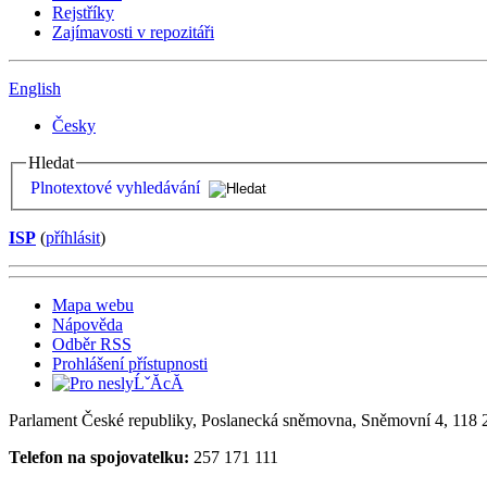
Rejstříky
Zajímavosti v repozitáři
English
Česky
Hledat
Plnotextové vyhledávání
ISP
(
příhlásit
)
Mapa webu
Nápověda
Odběr RSS
Prohlášení přístupnosti
Parlament České republiky, Poslanecká sněmovna, Sněmovní 4, 118 2
Telefon na spojovatelku:
257 171 111