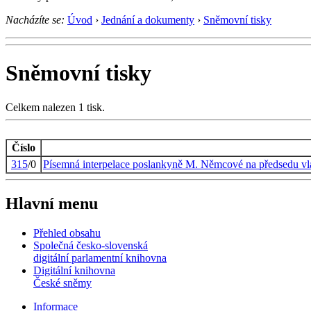
Nacházíte se:
Úvod
›
Jednání a dokumenty
›
Sněmovní tisky
Sněmovní tisky
Celkem nalezen 1 tisk.
Číslo
315
/0
Písemná interpelace poslankyně M. Němcové na předsedu vl
Hlavní menu
Přehled obsahu
Společná česko-slovenská
digitální parlamentní knihovna
Digitální knihovna
České sněmy
Informace