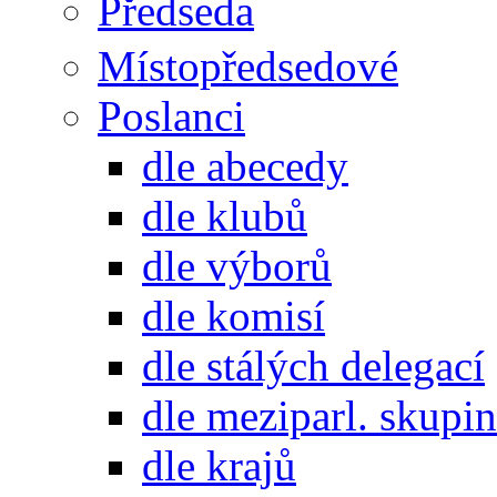
Předseda
Místopředsedové
Poslanci
dle abecedy
dle klubů
dle výborů
dle komisí
dle stálých delegací
dle meziparl. skupin
dle krajů