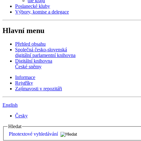
dle krajů
Poslanecké kluby
Výbory, komise a delegace
Hlavní menu
Přehled obsahu
Společná česko-slovenská
digitální parlamentní knihovna
Digitální knihovna
České sněmy
Informace
Rejstříky
Zajímavosti v repozitáři
English
Česky
Hledat
Plnotextové vyhledávání