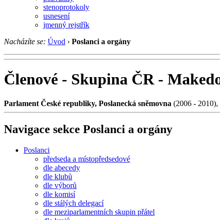
stenoprotokoly
usnesení
jmenný rejstřík
Nacházíte se:
Úvod
›
Poslanci a orgány
Členové - Skupina ČR - Make
Parlament České republiky, Poslanecká sněmovna
(2006 - 2010),
Navigace sekce
Poslanci a orgány
Poslanci
předseda a místopředsedové
dle abecedy
dle klubů
dle výborů
dle komisí
dle stálých delegací
dle meziparlamentních skupin přátel