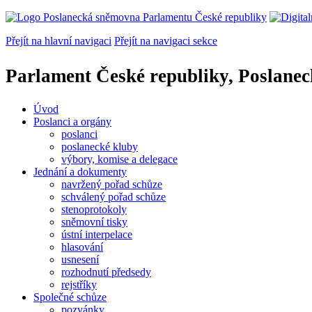
Přejít na hlavní navigaci
Přejít na navigaci sekce
Parlament České republiky, Poslane
Úvod
Poslanci a orgány
poslanci
poslanecké kluby
výbory, komise a delegace
Jednání a dokumenty
navržený pořad schůze
schválený pořad schůze
stenoprotokoly
sněmovní tisky
ústní interpelace
hlasování
usnesení
rozhodnutí předsedy
rejstříky
Společné schůze
pozvánky