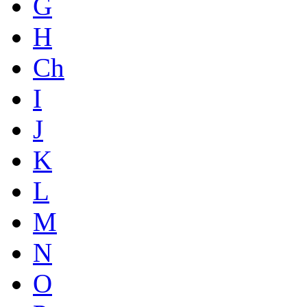
G
H
Ch
I
J
K
L
M
N
O