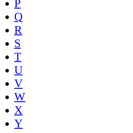
P
Q
R
S
T
U
V
W
X
Y