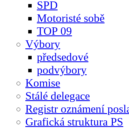
SPD
Motoristé sobě
TOP 09
Výbory
předsedové
podvýbory
Komise
Stálé delegace
Registr oznámení posl
Grafická struktura PS