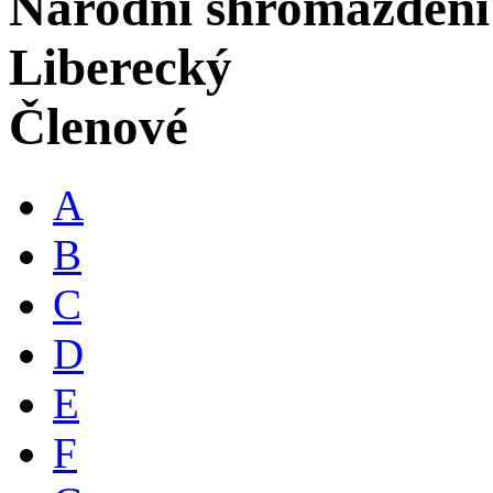
Národní shromáždění
Liberecký
Členové
A
B
C
D
E
F