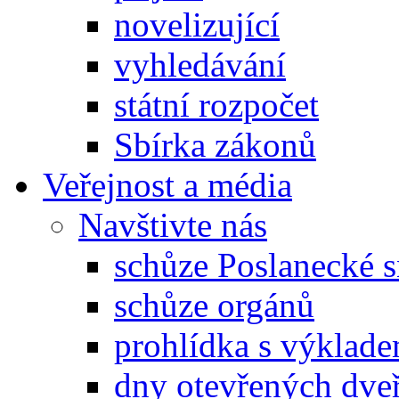
novelizující
vyhledávání
státní rozpočet
Sbírka zákonů
Veřejnost a média
Navštivte nás
schůze Poslanecké
schůze orgánů
prohlídka s výklad
dny otevřených dveř