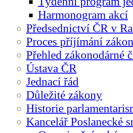
Týdenní program je
Harmonogram akcí
Předsednictví ČR v R
Proces příjímání záko
Přehled zákonodárné č
Ústava ČR
Jednací řád
Důležité zákony
Historie parlamentaris
Kancelář Poslanecké 