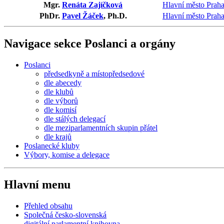
Mgr.
Renáta Zajíčková
Hlavní město Prah
PhDr.
Pavel Žáček
, Ph.D.
Hlavní město Prah
Navigace sekce
Poslanci a orgány
Poslanci
předsedkyně a místopředsedové
dle abecedy
dle klubů
dle výborů
dle komisí
dle stálých delegací
dle meziparlamentních skupin přátel
dle krajů
Poslanecké kluby
Výbory, komise a delegace
Hlavní menu
Přehled obsahu
Společná česko-slovenská
digitální parlamentní knihovna