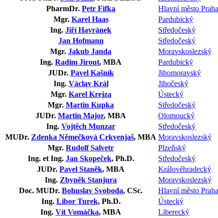
PharmDr.
Petr Fifka
Hlavní město Prah
Mgr.
Karel Haas
Pardubický
Ing.
Jiří Havránek
Středočeský
Jan Hofmann
Středočeský
Mgr.
Jakub Janda
Moravskoslezský
Ing.
Radim Jirout
, MBA
Pardubický
JUDr.
Pavel Kašník
Jihomoravský
Ing.
Václav Král
Jihočeský
Mgr.
Karel Krejza
Ústecký
Mgr.
Martin Kupka
Středočeský
JUDr.
Martin Major
, MBA
Olomoucký
Ing.
Vojtěch Munzar
Středočeský
MUDr.
Zdenka Němečková Crkvenjaš
, MBA
Moravskoslezský
Mgr.
Rudolf Salvetr
Plzeňský
Ing. et Ing.
Jan Skopeček
, Ph.D.
Středočeský
JUDr.
Pavel Staněk
, MBA
Královéhradecký
Ing.
Zbyněk Stanjura
Moravskoslezský
Doc. MUDr.
Bohuslav Svoboda
, CSc.
Hlavní město Prah
Ing.
Libor Turek
, Ph.D.
Ústecký
Ing.
Vít Vomáčka
, MBA
Liberecký