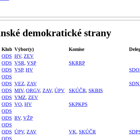
anské demokratické strany
Klub
Výbor(y)
Komise
Dele
ODS
HV
,
ZEV
ODS
VSR
,
VSP
SKRRP
ODS
VSP
,
HV
SDO
ODS
ODS
VEZ
,
ZAV
SDN
a
ODS
MIV
,
ORGV
,
ZAV
,
ÚPV
SKÚČR
,
SKBIS
ODS
VMZ
,
ZEV
ODS
VO
,
HV
SKPKPS
ODS
ODS
RV
,
VŽP
a
ODS
ODS
ÚPV
,
ZAV
VK
,
SKÚČR
SDP
ODS