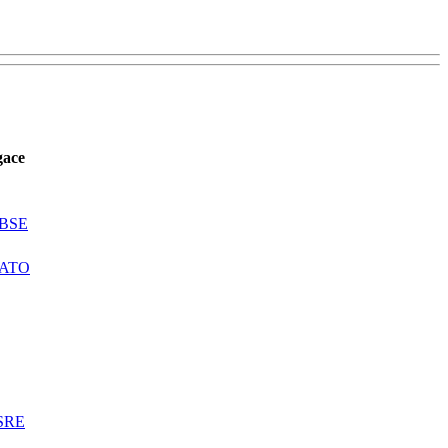
gace
BSE
ATO
SRE