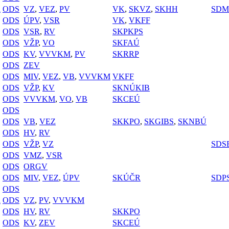
a
ODS
VZ
,
VEZ
,
PV
VK
,
SKVZ
,
SKHH
SDM
ODS
ÚPV
,
VSR
VK
,
VKFF
ODS
VSR
,
RV
SKPKPS
ODS
VŽP
,
VO
SKFAÚ
ODS
KV
,
VVVKM
,
PV
SKRRP
ODS
ZEV
ODS
MIV
,
VEZ
,
VB
,
VVVKM
VKFF
ODS
VŽP
,
KV
SKNÚKIB
ODS
VVVKM
,
VO
,
VB
SKCEÚ
ODS
ODS
VB
,
VEZ
SKKPO
,
SKGIBS
,
SKNBÚ
ODS
HV
,
RV
ODS
VŽP
,
VZ
SDS
ODS
VMZ
,
VSR
ODS
ORGV
ODS
MIV
,
VEZ
,
ÚPV
SKÚČR
SDP
ODS
a
ODS
VZ
,
PV
,
VVVKM
ODS
HV
,
RV
SKKPO
ODS
KV
,
ZEV
SKCEÚ