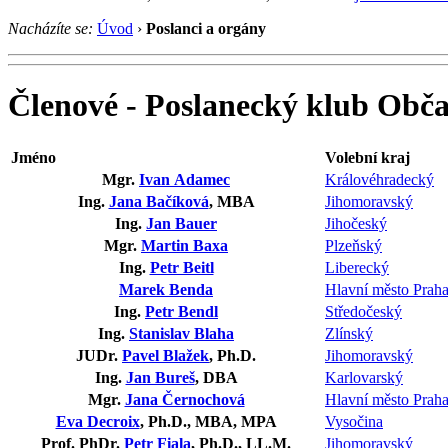
Nacházíte se:
Úvod
›
Poslanci a orgány
Členové - Poslanecký klub Obč
Jméno
Volební kraj
Mgr.
Ivan Adamec
Královéhradecký
Ing.
Jana Bačíková
, MBA
Jihomoravský
Ing.
Jan Bauer
Jihočeský
Mgr.
Martin Baxa
Plzeňský
Ing.
Petr Beitl
Liberecký
Marek Benda
Hlavní město Prah
Ing.
Petr Bendl
Středočeský
Ing.
Stanislav Blaha
Zlínský
JUDr.
Pavel Blažek
, Ph.D.
Jihomoravský
Ing.
Jan Bureš
, DBA
Karlovarský
Mgr.
Jana Černochová
Hlavní město Prah
Eva Decroix
, Ph.D., MBA, MPA
Vysočina
Prof. PhDr.
Petr Fiala
, Ph.D., LL.M.
Jihomoravský