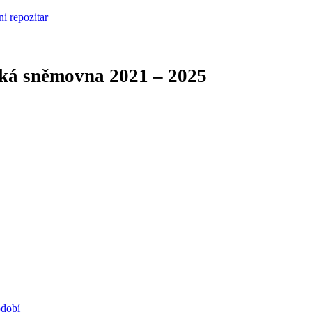
cká sněmovna
2021 – 2025
bdobí