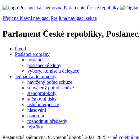
Přejít na hlavní navigaci
Přejít na navigaci sekce
Parlament České republiky, Poslane
Úvod
Poslanci a orgány
poslanci
poslanecké kluby
výbory, komise a delegace
Jednání a dokumenty
navržený pořad schůze
schválený pořad schůze
stenoprotokoly
sněmovní tisky
ústní interpelace
hlasování
usnesení
rozhodnutí předsedy
rejstříky
Poslanecká sněmovna, 9. volební období, 2021-2025 /
jiné volební o