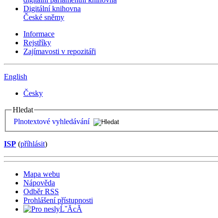
Digitální knihovna
České sněmy
Informace
Rejstříky
Zajímavosti v repozitáři
English
Česky
Hledat
Plnotextové vyhledávání
ISP
(
příhlásit
)
Mapa webu
Nápověda
Odběr RSS
Prohlášení přístupnosti