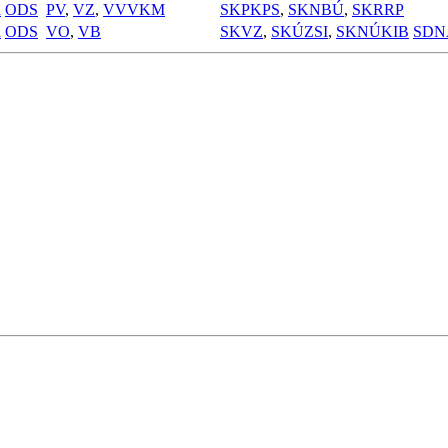
a
ODS
PV
,
VZ
,
VVVKM
SKPKPS
,
SKNBÚ
,
SKRRP
a
ODS
VO
,
VB
SKVZ
,
SKÚZSI
,
SKNÚKIB
SDN