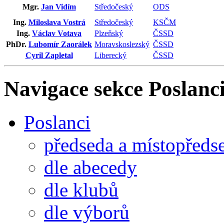
Mgr.
Jan Vidím
Středočeský
ODS
Ing.
Miloslava Vostrá
Středočeský
KSČM
Ing.
Václav Votava
Plzeňský
ČSSD
PhDr.
Lubomír Zaorálek
Moravskoslezský
ČSSD
Cyril Zapletal
Liberecký
ČSSD
Navigace sekce
Poslanci
Poslanci
předseda a místopředs
dle abecedy
dle klubů
dle výborů