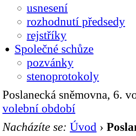
usnesení
rozhodnutí předsedy
rejstříky
Společné schůze
pozvánky
stenoprotokoly
Poslanecká sněmovna, 6. v
volební období
Nacházíte se:
Úvod
›
Posla