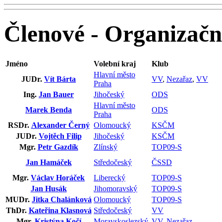
Členové - Organizačn
Jméno
Volební kraj
Klub
Hlavní město
JUDr.
Vít Bárta
VV
,
Nezařaz
,
VV
Praha
Ing.
Jan Bauer
Jihočeský
ODS
Hlavní město
Marek Benda
ODS
Praha
RSDr.
Alexander Černý
Olomoucký
KSČM
JUDr.
Vojtěch Filip
Jihočeský
KSČM
Mgr.
Petr Gazdík
Zlínský
TOP09-S
Jan Hamáček
Středočeský
ČSSD
Mgr.
Václav Horáček
Liberecký
TOP09-S
Jan Husák
Jihomoravský
TOP09-S
MUDr.
Jitka Chalánková
Olomoucký
TOP09-S
ThDr.
Kateřina Klasnová
Středočeský
VV
Mgr.
Kristýna Kočí
Moravskoslezský
VV
,
Nezařaz