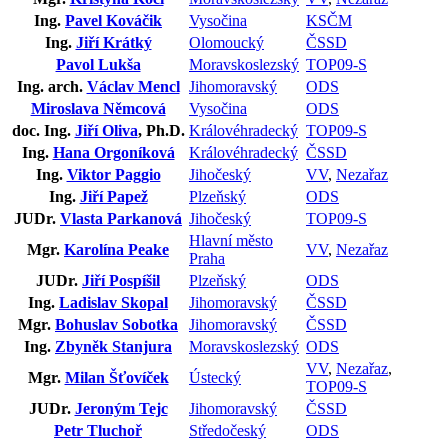
Ing.
Pavel Kováčik
Vysočina
KSČM
Ing.
Jiří Krátký
Olomoucký
ČSSD
Pavol Lukša
Moravskoslezský
TOP09-S
Ing. arch.
Václav Mencl
Jihomoravský
ODS
Miroslava Němcová
Vysočina
ODS
doc. Ing.
Jiří Oliva
, Ph.D.
Královéhradecký
TOP09-S
Ing.
Hana Orgoníková
Královéhradecký
ČSSD
Ing.
Viktor Paggio
Jihočeský
VV
,
Nezařaz
Ing.
Jiří Papež
Plzeňský
ODS
JUDr.
Vlasta Parkanová
Jihočeský
TOP09-S
Hlavní město
Mgr.
Karolína Peake
VV
,
Nezařaz
Praha
JUDr.
Jiří Pospíšil
Plzeňský
ODS
Ing.
Ladislav Skopal
Jihomoravský
ČSSD
Mgr.
Bohuslav Sobotka
Jihomoravský
ČSSD
Ing.
Zbyněk Stanjura
Moravskoslezský
ODS
VV
,
Nezařaz
,
Mgr.
Milan Šťovíček
Ústecký
TOP09-S
JUDr.
Jeroným Tejc
Jihomoravský
ČSSD
Petr Tluchoř
Středočeský
ODS