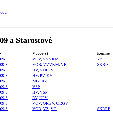
bdobí
09 a Starostové
b
Výbor(y)
Komise
09-S
VOV
,
VVVKM
VK
09-S
VOB
,
VVVKM
,
VB
SKBIS
09-S
HV
,
VOB
,
VO
09-S
HV
,
PV
,
KV
09-S
MIV
,
RV
09-S
VSP
09-S
HV
,
VSP
09-S
RV
,
UPV
09-S
VOV
,
ORGV
,
ORGV
09-S
VOB
,
VZ
,
VO
SKRRP