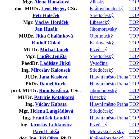
Mgr.
Alena Hanáková
Zlínský
TOP
doc. MUDr.
Leoš Heger
, CSc.
Královéhradecký
TOP
Petr Holeček
Středočeský
TOP
Mgr.
Václav Horáček
Liberecký
TOP
Jan Husák
Jihomoravský
TOP
MUDr.
Jitka Chalánková
Olomoucký
TOP
Rudolf Chlad
Karlovarský
TOP
MUDr.
Michal Janek
Plzeňský
TOP
Mgr.
Luděk Jeništa
Středočeský
TOP
PaedDr.
Ladislav Jirků
Vysočina
TOP
Ing.
Miroslav Kalousek
Středočeský
TOP
JUDr.
Jana Kaslová
Hlavní město Praha
TOP
PhDr.
Daniel Korte
Hlavní město Praha
TOP
prof. MUDr.
Rom Kostřica
, CSc.
Jihomoravský
TOP
MUDr.
Patricie Kotalíková
Ústecký
TOP
Ing.
Václav Kubata
Hlavní město Praha
TOP
Mgr.
Helena Langšádlová
Středočeský
TOP
Ing.
František Laudát
Hlavní město Praha
TOP
Ing.
Jaroslav Lobkowicz
Plzeňský
TOP
Pavol Lukša
Moravskoslezský
TOP
doc. Ing.
Jiří Oliva
, Ph.D.
Královéhradecký
TOP