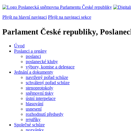
Přejít na hlavní navigaci
Přejít na navigaci sekce
Parlament České republiky, Poslane
Úvod
Poslanci a orgány
poslanci
poslanecké kluby
výbory, komise a delegace
Jednání a dokumenty
navržený pořad schůze
schválený pořad schůze
stenoprotokoly
sněmovní tisky
ústní interpelace
hlasování
usnesení
rozhodnutí předsedy
rejstříky
Společné schůze
pozvánky