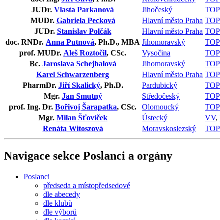
JUDr.
Vlasta Parkanová
Jihočeský
TOP
MUDr.
Gabriela Pecková
Hlavní město Praha
TOP
JUDr.
Stanislav Polčák
Hlavní město Praha
TOP
doc. RNDr.
Anna Putnová
, Ph.D., MBA
Jihomoravský
TOP
prof. MUDr.
Aleš Roztočil
, CSc.
Vysočina
TOP
Bc.
Jaroslava Schejbalová
Jihomoravský
TOP
Karel Schwarzenberg
Hlavní město Praha
TOP
PharmDr.
Jiří Skalický
, Ph.D.
Pardubický
TOP
Mgr.
Jan Smutný
Středočeský
TOP
prof. Ing. Dr.
Bořivoj Šarapatka
, CSc.
Olomoucký
TOP
Mgr.
Milan Šťovíček
Ústecký
VV
,
Renáta Witoszová
Moravskoslezský
TOP
Navigace sekce
Poslanci a orgány
Poslanci
předseda a místopředsedové
dle abecedy
dle klubů
dle výborů