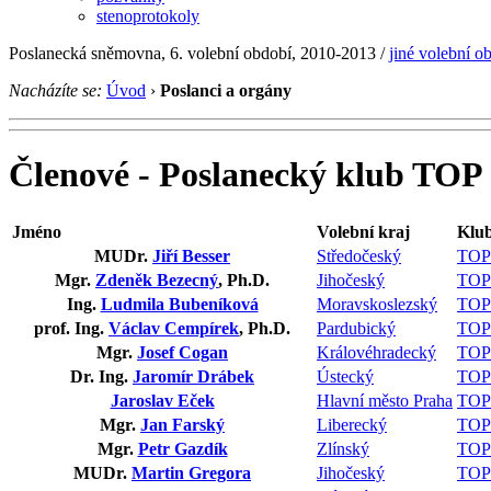
stenoprotokoly
Poslanecká sněmovna, 6. volební období, 2010-2013 /
jiné volební o
Nacházíte se:
Úvod
›
Poslanci a orgány
Členové - Poslanecký klub TOP 
Jméno
Volební kraj
Klu
MUDr.
Jiří Besser
Středočeský
TOP
Mgr.
Zdeněk Bezecný
, Ph.D.
Jihočeský
TOP
Ing.
Ludmila Bubeníková
Moravskoslezský
TOP
prof. Ing.
Václav Cempírek
, Ph.D.
Pardubický
TOP
Mgr.
Josef Cogan
Královéhradecký
TOP
Dr. Ing.
Jaromír Drábek
Ústecký
TOP
Jaroslav Eček
Hlavní město Praha
TOP
Mgr.
Jan Farský
Liberecký
TOP
Mgr.
Petr Gazdík
Zlínský
TOP
MUDr.
Martin Gregora
Jihočeský
TOP