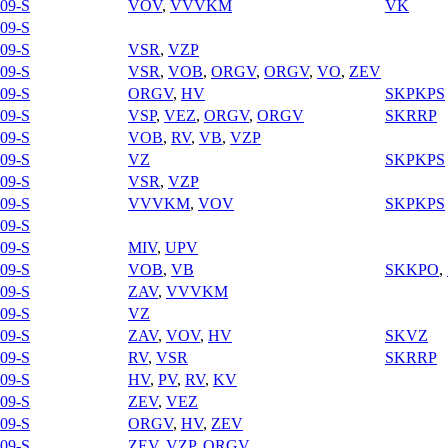
09-S
VOV
,
VVVKM
VK
09-S
09-S
VSR
,
VZP
09-S
VSR
,
VOB
,
ORGV
,
ORGV
,
VO
,
ZEV
09-S
ORGV
,
HV
SKPKPS
09-S
VSP
,
VEZ
,
ORGV
,
ORGV
SKRRP
09-S
VOB
,
RV
,
VB
,
VZP
09-S
VZ
SKPKPS
09-S
VSR
,
VZP
09-S
VVVKM
,
VOV
SKPKPS
09-S
09-S
MIV
,
UPV
09-S
VOB
,
VB
SKKPO
,
09-S
ZAV
,
VVVKM
09-S
VZ
09-S
ZAV
,
VOV
,
HV
SKVZ
09-S
RV
,
VSR
SKRRP
09-S
HV
,
PV
,
RV
,
KV
09-S
ZEV
,
VEZ
09-S
ORGV
,
HV
,
ZEV
09-S
ZEV
,
VZP
,
ORGV