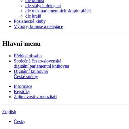
dle komisí
dle stálých delegací
dle meziparlamentních skupin přátel
dle krajů
Poslanecké kluby
Výbory, komise a delegace
Hlavní menu
Přehled obsahu
Společná česko-slovenská
digitální parlamentní knihovna
Digitální knihovna
České sněmy
Informace
Rejstříky
Zajímavosti v repozitáři
English
Česky