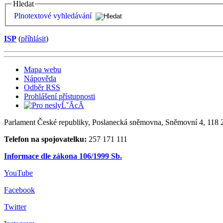
Hledat
Plnotextové vyhledávání
ISP
(
příhlásit
)
Mapa webu
Nápověda
Odběr RSS
Prohlášení přístupnosti
Parlament České republiky, Poslanecká sněmovna, Sněmovní 4, 118 2
Telefon na spojovatelku:
257 171 111
Informace dle zákona 106/1999 Sb.
YouTube
Facebook
Twitter