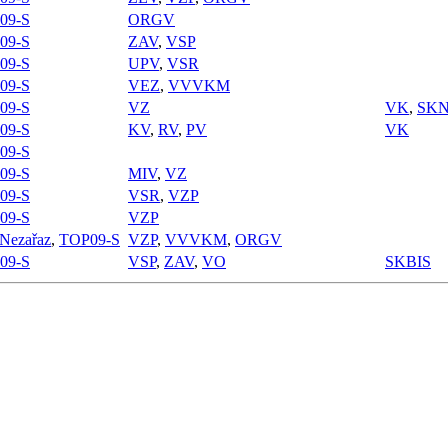
09-S
ORGV
09-S
ZAV
,
VSP
09-S
UPV
,
VSR
09-S
VEZ
,
VVVKM
09-S
VZ
VK
,
SK
09-S
KV
,
RV
,
PV
VK
09-S
09-S
MIV
,
VZ
09-S
VSR
,
VZP
09-S
VZP
Nezařaz
,
TOP09-S
VZP
,
VVVKM
,
ORGV
09-S
VSP
,
ZAV
,
VO
SKBIS