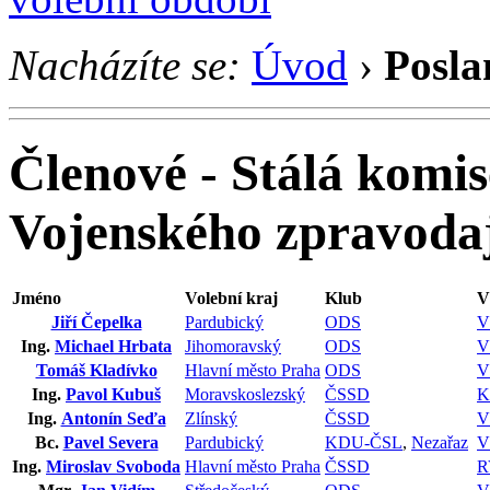
Nacházíte se:
Úvod
›
Posla
Členové - Stálá komis
Vojenského zpravodaj
Jméno
Volební kraj
Klub
V
Jiří Čepelka
Pardubický
ODS
V
Ing.
Michael Hrbata
Jihomoravský
ODS
V
Tomáš Kladívko
Hlavní město Praha
ODS
V
Ing.
Pavol Kubuš
Moravskoslezský
ČSSD
K
Ing.
Antonín Seďa
Zlínský
ČSSD
V
Bc.
Pavel Severa
Pardubický
KDU-ČSL
,
Nezařaz
V
Ing.
Miroslav Svoboda
Hlavní město Praha
ČSSD
R