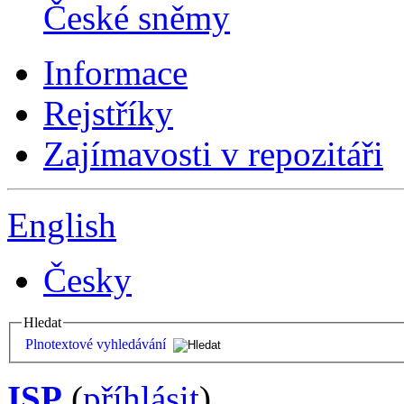
České sněmy
Informace
Rejstříky
Zajímavosti v repozitáři
English
Česky
Hledat
Plnotextové vyhledávání
ISP
(
příhlásit
)