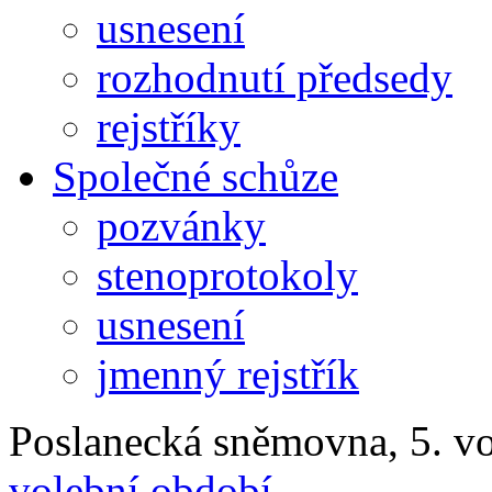
usnesení
rozhodnutí předsedy
rejstříky
Společné schůze
pozvánky
stenoprotokoly
usnesení
jmenný rejstřík
Poslanecká sněmovna, 5. v
volební období