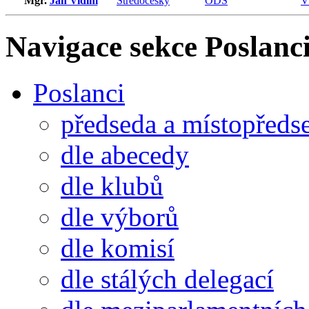
Mgr.
Jan Vidím
Středočeský
ODS
V
Navigace sekce
Poslanci
Poslanci
předseda a místopředs
dle abecedy
dle klubů
dle výborů
dle komisí
dle stálých delegací