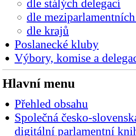
dle stálých delegací
dle meziparlamentních 
dle krajů
Poslanecké kluby
Výbory, komise a delega
Hlavní menu
Přehled obsahu
Společná česko-slovensk
digitální parlamentní kn