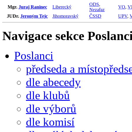
ODS
,
Mgr.
Juraj Raninec
Liberecký
VO
,
V
Nezařaz
JUDr.
Jeroným Tejc
Jihomoravský
ČSSD
UPV
,
Navigace sekce
Poslanci
Poslanci
předseda a místopředs
dle abecedy
dle klubů
dle výborů
dle komisí