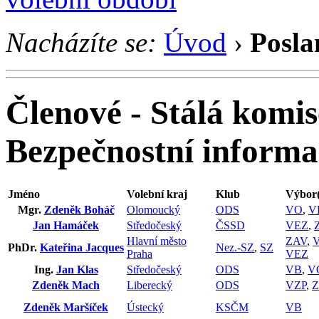
Nacházíte se:
Úvod
›
Posla
Členové - Stálá komis
Bezpečnostní informa
Jméno
Volební kraj
Klub
Výbor(
Mgr.
Zdeněk Boháč
Olomoucký
ODS
VO
,
V
Jan Hamáček
Středočeský
ČSSD
VEZ
,
Hlavní město
ZAV
,
PhDr.
Kateřina Jacques
Nez.-SZ
,
SZ
Praha
VEZ
Ing.
Jan Klas
Středočeský
ODS
VB
,
V
Zdeněk Mach
Liberecký
ODS
VZP
,
Zdeněk Maršíček
Ústecký
KSČM
VB