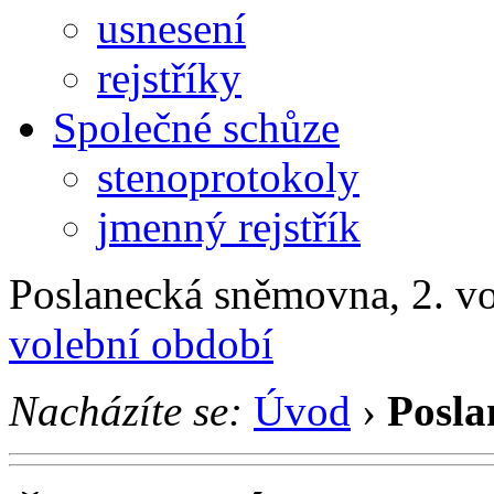
usnesení
rejstříky
Společné schůze
stenoprotokoly
jmenný rejstřík
Poslanecká sněmovna, 2. v
volební období
Nacházíte se:
Úvod
›
Posla