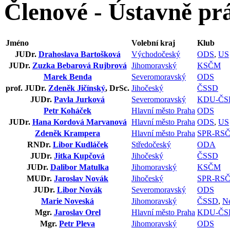
Členové - Ústavně pr
Jméno
Volební kraj
Klub
JUDr.
Drahoslava Bartošková
Východočeský
ODS
,
US
JUDr.
Zuzka Bebarová Rujbrová
Jihomoravský
KSČM
Marek Benda
Severomoravský
ODS
prof. JUDr.
Zdeněk Jičínský
, DrSc.
Jihočeský
ČSSD
JUDr.
Pavla Jurková
Severomoravský
KDU-ČS
Petr Koháček
Hlavní město Praha
ODS
JUDr.
Hana Kordová Marvanová
Hlavní město Praha
ODS
,
US
Zdeněk Krampera
Hlavní město Praha
SPR-RS
RNDr.
Libor Kudláček
Středočeský
ODA
JUDr.
Jitka Kupčová
Jihočeský
ČSSD
JUDr.
Dalibor Matulka
Jihomoravský
KSČM
MUDr.
Jaroslav Novák
Jihočeský
SPR-RS
JUDr.
Libor Novák
Severomoravský
ODS
Marie Noveská
Jihomoravský
ČSSD
,
Ne
Mgr.
Jaroslav Orel
Hlavní město Praha
KDU-ČS
Mgr.
Petr Pleva
Jihomoravský
ODS