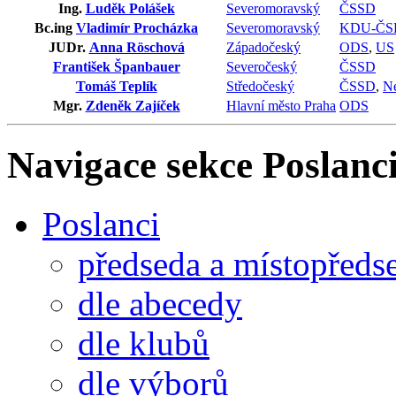
Ing.
Luděk Polášek
Severomoravský
ČSSD
Bc.ing
Vladimír Procházka
Severomoravský
KDU-ČS
JUDr.
Anna Röschová
Západočeský
ODS
,
US
František Španbauer
Severočeský
ČSSD
Tomáš Teplík
Středočeský
ČSSD
,
Ne
Mgr.
Zdeněk Zajíček
Hlavní město Praha
ODS
Navigace sekce
Poslanci
Poslanci
předseda a místopředs
dle abecedy
dle klubů
dle výborů