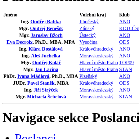
Jméno
Volební kraj
Klub
Ing.
Ondřej Babka
Jihočeský
ANO
Mgr.
Ondřej Benešík
Zlínský
KDU-ČS
Mgr.
Jaroslav Bžoch
Ústecký
ANO
Eva Decroix
, Ph.D., MBA, MPA
Vysočina
ODS
Ing.
Klára Dostálová
Královéhradecký
ANO
Ing.
Aleš Juchelka
Moravskoslezský
ANO
Mgr.
Ondřej Kolář
Hlavní město Praha
TOP09
Mgr.
Jan Lacina
Hlavní město Praha
STAN
PhDr.
Ivana Mádlová
, Ph.D., MBA
Plzeňský
ANO
JUDr.
Pavel Staněk
, MBA
Královéhradecký
ODS
Ing.
Jiří Strýček
Moravskoslezský
ANO
Mgr.
Michaela Šebelová
Moravskoslezský
STAN
Navigace sekce
Poslanci
Poslanci