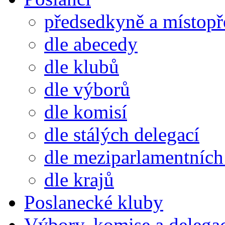
předsedkyně a místop
dle abecedy
dle klubů
dle výborů
dle komisí
dle stálých delegací
dle meziparlamentních 
dle krajů
Poslanecké kluby
Výbory, komise a delega