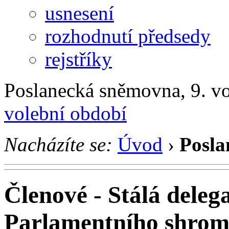
usnesení
rozhodnutí předsedy
rejstříky
Poslanecká sněmovna, 9. v
volební období
Nacházíte se:
Úvod
›
Posla
Členové - Stálá dele
Parlamentního shrom