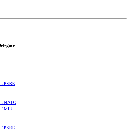
elegace
SDPSRE
SDNATO
SDMPU
SDPSRE