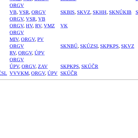
ORGV
VB
,
VSR
,
ORGV
SKBIS
,
SKVZ
,
SKHH
,
SKNÚKIB
ORGV
,
VSR
,
VB
ORGV
,
HV
,
RV
,
VMZ
VK
ORGV
MIV
,
ORGV
,
PV
ORGV
SKNBÚ
,
SKÚZSI
,
SKPKPS
,
SKVZ
RV
,
ORGV
,
ÚPV
ORGV
ÚPV
,
ORGV
,
ZAV
SKPKPS
,
SKÚČR
ČSL
VVVKM
,
ORGV
,
ÚPV
SKÚČR