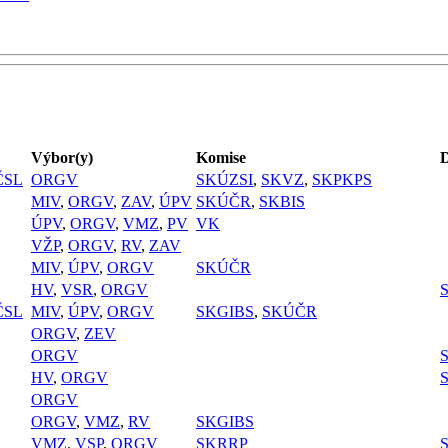
Výbor(y)
Komise
D
ČSL
ORGV
SKÚZSI
,
SKVZ
,
SKPKPS
MIV
,
ORGV
,
ZAV
,
ÚPV
SKÚČR
,
SKBIS
ÚPV
,
ORGV
,
VMZ
,
PV
VK
VŽP
,
ORGV
,
RV
,
ZAV
MIV
,
ÚPV
,
ORGV
SKÚČR
HV
,
VSR
,
ORGV
ČSL
MIV
,
ÚPV
,
ORGV
SKGIBS
,
SKÚČR
ORGV
,
ZEV
ORGV
HV
,
ORGV
ORGV
ORGV
,
VMZ
,
RV
SKGIBS
VMZ
,
VSP
,
ORGV
SKRRP