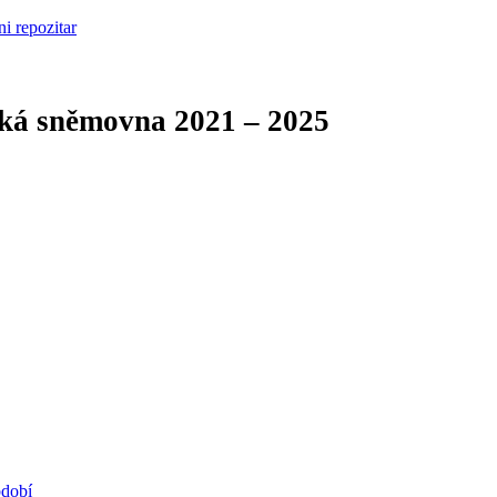
cká sněmovna
2021 – 2025
bdobí