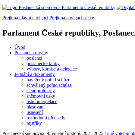
Přejít na hlavní navigaci
Přejít na navigaci sekce
Parlament České republiky, Poslane
Úvod
Poslanci a orgány
poslanci
poslanecké kluby
výbory, komise a delegace
Jednání a dokumenty
navržený pořad schůze
schválený pořad schůze
stenoprotokoly
sněmovní tisky
ústní interpelace
hlasování
usnesení
rozhodnutí předsedy
rejstříky
Poslanecká sněmovna, 9. volební období, 2021-2025 /
jiné volební o