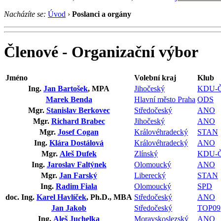
Nacházíte se:
Úvod
›
Poslanci a orgány
Členové - Organizační výbor
Jméno
Volební kraj
Klub
Ing.
Jan Bartošek
, MPA
Jihočeský
KDU-
Marek Benda
Hlavní město Praha
ODS
Mgr.
Stanislav Berkovec
Středočeský
ANO
Mgr.
Richard Brabec
Jihočeský
ANO
Mgr.
Josef Cogan
Královéhradecký
STAN
Ing.
Klára Dostálová
Královéhradecký
ANO
Mgr.
Aleš Dufek
Zlínský
KDU-
Ing.
Jaroslav Faltýnek
Olomoucký
ANO
Mgr.
Jan Farský
Liberecký
STAN
Ing.
Radim Fiala
Olomoucký
SPD
doc. Ing.
Karel Havlíček
, Ph.D., MBA
Středočeský
ANO
Jan Jakob
Středočeský
TOP09
Ing.
Aleš Juchelka
Moravskoslezský
ANO