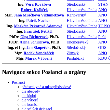
Ing.
Věra Kovářová
Středočeský
STAN
Robert Králíček
Hlavní město Praha
ANO
Mgr.
Jana Mračková Vildumetzová
Karlovarský
ANO
Ing.
Patrik Nacher
Hlavní město Praha
ANO
Ing.
Markéta Pekarová Adamová
Hlavní město Praha
TOP09
Ing.
František Petrtýl
Středočeský
ANO
PhDr.
Olga Richterová
, Ph.D.
Hlavní město Praha
Piráti
JUDr.
Alena Schillerová
, Ph.D.
Jihomoravský
ANO
Ing. et Ing.
Jan Skopeček
, Ph.D.
Středočeský
ODS
Mgr.
Radek Vondráček
Zlínský
ANO
Mgr.
Marek Výborný
Pardubický
KDU-
Navigace sekce
Poslanci a orgány
Poslanci
předsedkyně a místopředsedové
dle abecedy
dle klubů
dle výborů
dle komisí
dle stálých delegací