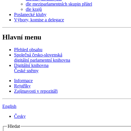
dle meziparlamentních skupin přátel
dle krajů
Poslanecké kluby
Výbory, komise a delegace
Hlavní menu
Přehled obsahu
Společná česko-slovenská
digitální parlamentní knihovna
Digitální knihovna
České sněmy
Informace
Rejstříky
Zajímavosti v repozitáři
English
Česky
Hledat