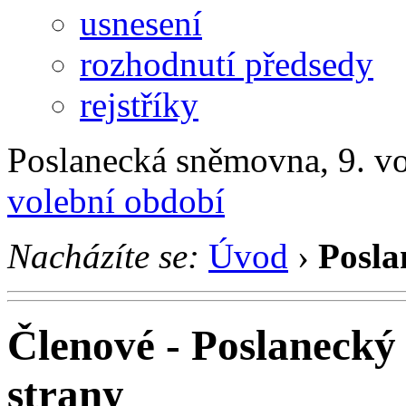
usnesení
rozhodnutí předsedy
rejstříky
Poslanecká sněmovna, 9. v
volební období
Nacházíte se:
Úvod
›
Posla
Členové - Poslanecký
strany