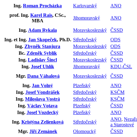
Ing.
Roman Procházka
Karlovarský
ANO
prof. Ing.
Karel Rais
, CSc.,
Jihomoravský
ANO
MBA
Ing.
Adam Rykala
Moravskoslezský
ČSSD
Ing. et Ing.
Jan Skopeček
, Ph.D.
Středočeský
ODS
Ing.
Zbyněk Stanjura
Moravskoslezský
ODS
Bc.
Zdeněk Syblík
Středočeský
ČSSD
Ing.
Ladislav Šincl
Moravskoslezský
ČSSD
Ing.
Josef Uhlík
Jihomoravský
KDU-ČSL
Mgr.
Dana Váhalová
Moravskoslezský
ČSSD
Ing.
Jan Volný
Plzeňský
ANO
Ing.
Josef Vondrášek
Středočeský
KSČM
Ing.
Miloslava Vostrá
Středočeský
KSČM
Ing.
Václav Votava
Plzeňský
ČSSD
Ing.
Josef Vozdecký
Plzeňský
ANO
ANO
,
Nezař
Ing.
Kristýna Zelienková
Středočeský
a Starostové
Mgr.
Jiří Zemánek
Olomoucký
ČSSD