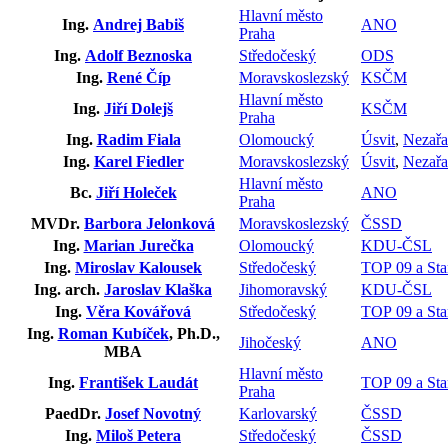
Hlavní město
Ing.
Andrej Babiš
ANO
Praha
Ing.
Adolf Beznoska
Středočeský
ODS
Ing.
René Číp
Moravskoslezský
KSČM
Hlavní město
Ing.
Jiří Dolejš
KSČM
Praha
Ing.
Radim Fiala
Olomoucký
Úsvit
,
Nezařa
Ing.
Karel Fiedler
Moravskoslezský
Úsvit
,
Nezařa
Hlavní město
Bc.
Jiří Holeček
ANO
Praha
MVDr.
Barbora Jelonková
Moravskoslezský
ČSSD
Ing.
Marian Jurečka
Olomoucký
KDU-ČSL
Ing.
Miroslav Kalousek
Středočeský
TOP 09 a Sta
Ing. arch.
Jaroslav Klaška
Jihomoravský
KDU-ČSL
Ing.
Věra Kovářová
Středočeský
TOP 09 a Sta
Ing.
Roman Kubíček
, Ph.D.,
Jihočeský
ANO
MBA
Hlavní město
Ing.
František Laudát
TOP 09 a Sta
Praha
PaedDr.
Josef Novotný
Karlovarský
ČSSD
Ing.
Miloš Petera
Středočeský
ČSSD