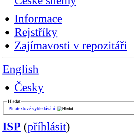
České sněmy
Informace
Rejstříky
Zajímavosti v repozitáři
English
Česky
Hledat
Plnotextové vyhledávání
ISP
(
příhlásit
)