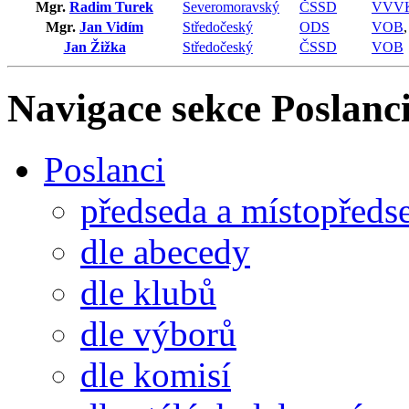
Mgr.
Radim Turek
Severomoravský
ČSSD
VVV
Mgr.
Jan Vidím
Středočeský
ODS
VOB
Jan Žižka
Středočeský
ČSSD
VOB
Navigace sekce
Poslanci
Poslanci
předseda a místopředs
dle abecedy
dle klubů
dle výborů
dle komisí