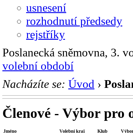
usnesení
rozhodnutí předsedy
rejstříky
Poslanecká sněmovna, 3. v
volební období
Nacházíte se:
Úvod
›
Posla
Členové - Výbor pro 
Jméno
Volební kraj
Klub
Výbor