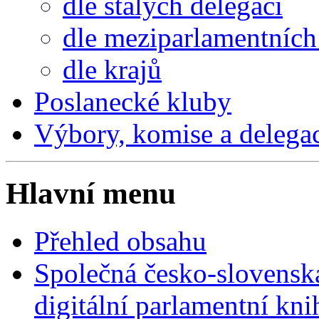
dle stálých delegací
dle meziparlamentních 
dle krajů
Poslanecké kluby
Výbory, komise a delega
Hlavní menu
Přehled obsahu
Společná česko-slovensk
digitální parlamentní kn