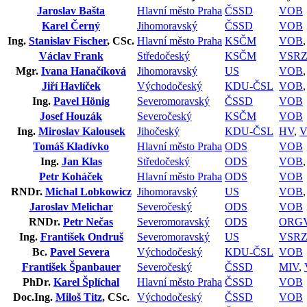
Jaroslav Bašta
Hlavní město Praha
ČSSD
VOB
Karel Černý
Jihomoravský
ČSSD
VOB
Ing.
Stanislav Fischer
, CSc.
Hlavní město Praha
KSČM
VOB
Václav Frank
Středočeský
KSČM
VSRZ
Mgr.
Ivana Hanačíková
Jihomoravský
US
VOB
Jiří Havlíček
Východočeský
KDU-ČSL
VOB
Ing.
Pavel Hönig
Severomoravský
ČSSD
VOB
Josef Houzák
Severočeský
KSČM
VOB
Ing.
Miroslav Kalousek
Jihočeský
KDU-ČSL
HV
,
Tomáš Kladívko
Hlavní město Praha
ODS
VOB
Ing.
Jan Klas
Středočeský
ODS
VOB
Petr Koháček
Hlavní město Praha
ODS
VOB
RNDr.
Michal Lobkowicz
Jihomoravský
US
VOB
Jaroslav Melichar
Severočeský
ODS
VOB
RNDr.
Petr Nečas
Severomoravský
ODS
ORG
Ing.
František Ondruš
Severomoravský
US
VSRZ
Bc.
Pavel Severa
Východočeský
KDU-ČSL
VOB
František Španbauer
Severočeský
ČSSD
MIV
,
PhDr.
Karel Šplíchal
Hlavní město Praha
ČSSD
VOB
Doc.Ing.
Miloš Titz
, CSc.
Východočeský
ČSSD
VOB