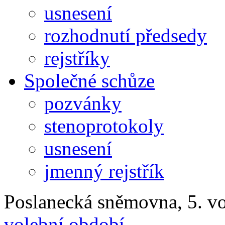
usnesení
rozhodnutí předsedy
rejstříky
Společné schůze
pozvánky
stenoprotokoly
usnesení
jmenný rejstřík
Poslanecká sněmovna, 5. v
volební období