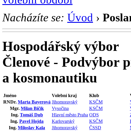
Nacházíte se:
Úvod
›
Posla
Hospodářský výbor
Členové - Podvýbor p
a kosmonautiku
Jméno
Volební kraj
Klub
RNDr.
Marta Bayerová
Jihomoravský
KSČM
Mgr.
Milan Bičík
Vysočina
KSČM
Ing.
Tomáš Dub
Hlavní město Praha
ODS
Ing.
Pavel Hojda
Karlovarský
KSČM
Ing.
Miloslav Kala
Jihomoravský
ČSSD