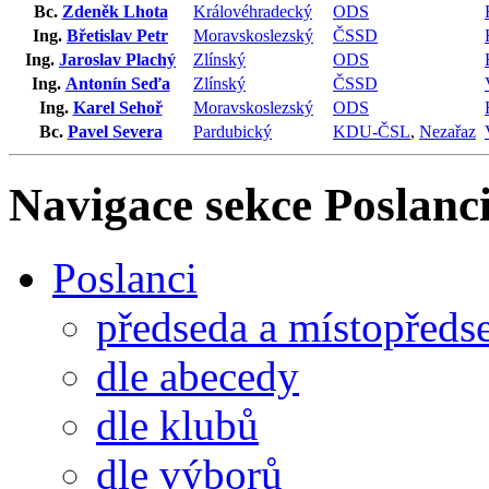
Bc.
Zdeněk Lhota
Královéhradecký
ODS
Ing.
Břetislav Petr
Moravskoslezský
ČSSD
Ing.
Jaroslav Plachý
Zlínský
ODS
Ing.
Antonín Seďa
Zlínský
ČSSD
Ing.
Karel Sehoř
Moravskoslezský
ODS
Bc.
Pavel Severa
Pardubický
KDU-ČSL
,
Nezařaz
Navigace sekce
Poslanci
Poslanci
předseda a místopředs
dle abecedy
dle klubů
dle výborů